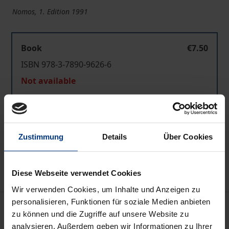
Nomos, 1. Edition 1991
Book
€7.50
ISBN 978-3-7890-9626-6
Not available
Add to Cart
Zustimmung
Details
Über Cookies
Add to Wish List
Delivery cost notice
Diese Webseite verwendet Cookies
Wir verwenden Cookies, um Inhalte und Anzeigen zu
personalisieren, Funktionen für soziale Medien anbieten
Bibliographical data
zu können und die Zugriffe auf unsere Website zu
analysieren. Außerdem geben wir Informationen zu Ihrer