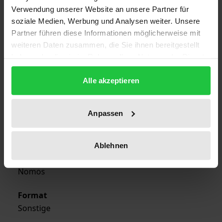
Verwendung unserer Website an unsere Partner für
Edition
soziale Medien, Werbung und Analysen weiter. Unsere
1
Partner führen diese Informationen möglicherweise mit
weiteren Daten zusammen, die Sie ihnen bereitgestellt
ISBN
haben oder die sie im Rahmen Ihrer Nutzung der Dienste
978-3-7890-9626-6
gesammelt haben.
Alle akzeptieren
Publication Date
Jan 1, 1991
Anpassen
Year of Publication
1991
Ablehnen
Publisher
Nomos
Format
Sonstige