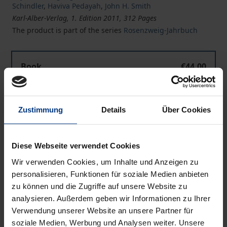
Schindler
,
Haviva Pedayah
,
John H. Smith
Karl-Alber-Verlag, 1. Edition 2011, 312 Pages
The product is part of the series
Rosenzweig-Jahrbuch
Book
€44.00
ISBN 978-3-495-46407-6
Available
Zustimmung
Details
Über Cookies
Prices include VAT. Depending on the delivery address, VAT
may vary at checkout.
Diese Webseite verwendet Cookies
Wir verwenden Cookies, um Inhalte und Anzeigen zu
Add to Cart
personalisieren, Funktionen für soziale Medien anbieten
zu können und die Zugriffe auf unsere Website zu
Add to Wish List
analysieren. Außerdem geben wir Informationen zu Ihrer
Delivery cost notice
Verwendung unserer Website an unsere Partner für
soziale Medien, Werbung und Analysen weiter. Unsere