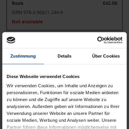
Book
€42.00
ISBN 978-3-96821-244-9
Not available
Add to Cart
Add to Wish List
Zustimmung
Details
Über Cookies
Delivery cost notice
Diese Webseite verwendet Cookies
Wir verwenden Cookies, um Inhalte und Anzeigen zu
Description
personalisieren, Funktionen für soziale Medien anbieten
zu können und die Zugriffe auf unsere Website zu
analysieren. Außerdem geben wir Informationen zu Ihrer
Friedrich Cerha (geb. 1926) ist einer der
Verwendung unserer Website an unsere Partner für
bedeutendsten österreichischen Komponisten, aber
soziale Medien, Werbung und Analysen weiter. Unsere
auch Dirigent, Geiger, Lehrer, Forscher, Maler,
Partner führen diese Informationen möglicherweise mit