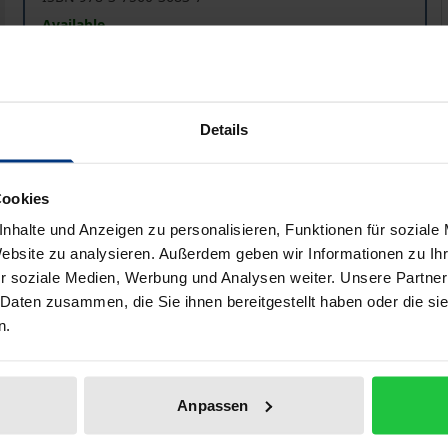
Available
Prices include VAT. Depending on the delivery address, VAT may
Details
Add to Cart
Add to Wish List
Delivery cost notice
Cookies
nhalte und Anzeigen zu personalisieren, Funktionen für soziale
Website zu analysieren. Außerdem geben wir Informationen zu I
r soziale Medien, Werbung und Analysen weiter. Unsere Partner
aphical data
Additional material
 Daten zusammen, die Sie ihnen bereitgestellt haben oder die s
n.
ieses Buch macht deutlich: Kompetente Führung ist der Sch
retische Grundlagen mit praktischen Erfahrungen, teilen k
Anpassen
 zeigen, wie Strukturen geschaffen, Verantwortlichkeiten g