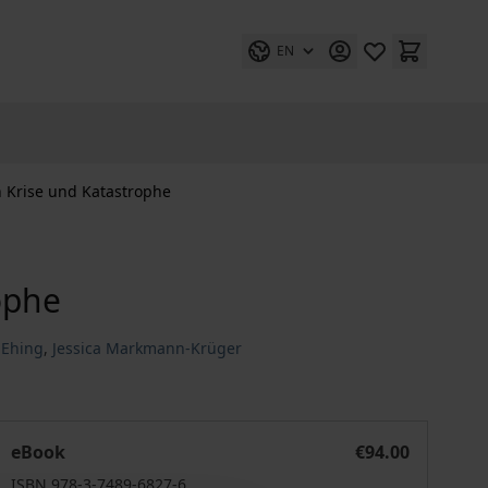
EN
 Krise und Katastrophe
ophe
e-Ehing
,
Jessica Markmann-Krüger
Führung in Krise und Katastrophe
eBook
€94.00
ISBN 978-3-7489-6827-6