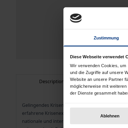
Zustimmung
Diese Webseite verwendet 
Wir verwenden Cookies, um I
und die Zugriffe auf unsere 
Website an unsere Partner fü
Description
Bibliogr
möglicherweise mit weiteren
der Dienste gesammelt habe
Gelingendes Krisenmanagement ist kein Zufall. D
erfahrene Krisenexpertinnen und -experten theo
Ablehnen
nationale und internationaler Fallbeispiele. Sie