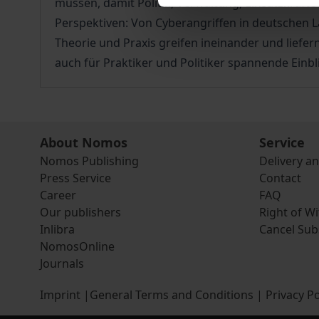
müssen, damit Politik, Verwaltung, Einsatzkräft
Perspektiven: Von Cyberangriffen in deutschen 
Theorie und Praxis greifen ineinander und liefer
auch für Praktiker und Politiker spannende Einbl
About Nomos
Service
Nomos Publishing
Delivery a
Press Service
Contact
Career
FAQ
Our publishers
Right of W
Inlibra
Cancel Sub
NomosOnline
Journals
Imprint
|
General Terms and Conditions
|
Privacy Po