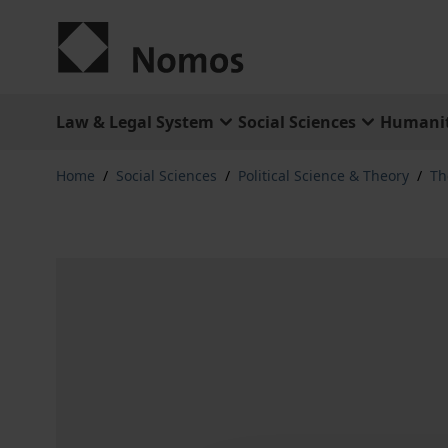
Skip to Content
Law & Legal System
Social Sciences
Humanit
Home
/
Social Sciences
/
Political Science & Theory
/
Th