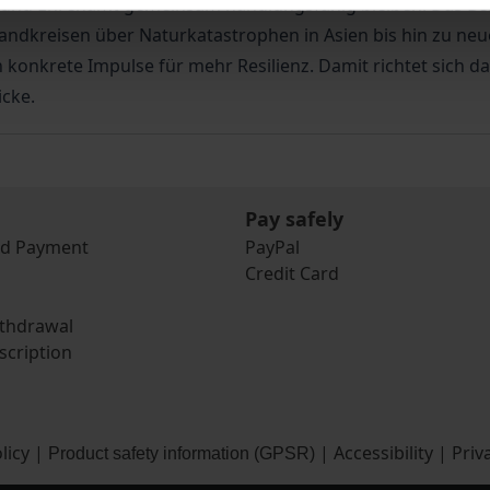
e und Ehrenamt gemeinsam handlungsfähig bleiben. Das Beso
Landkreisen über Naturkatastrophen in Asien bis hin zu n
n konkrete Impulse für mehr Resilienz. Damit richtet sich d
icke.
Pay safely
nd Payment
PayPal
Credit Card
ithdrawal
scription
licy
|
|
Accessibility
|
Priv
Product safety information (GPSR)