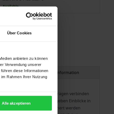
Available
 vary at checkout.
Über Cookies
 Medien anbieten zu können
hrer Verwendung unserer
 führen diese Informationen
Product safety information
ie im Rahmen Ihrer Nutzung
lüssel zum Erfolg. In den Beiträgen verbinden
onkrete Lösungsansätze und geben Einblicke in
Alle akzeptieren
eklärt und Kommunikation gesichert werden