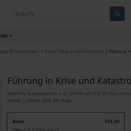
Search
ies
eory of Government
/
Public Policy & Administration
/
Führung in
Führung in Krise und Katastr
Edited by
Brigadegeneral a. D. Gerd Kropf
,
Prof. Dr. Doris Key
Nomos, 1. Edition 2026, 430 Pages
Führung in Krise und Katastrophe
Book
€94.00
ISBN 978-3-7560-3683-7