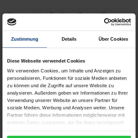
Mit seinen sieben Einzelserien Raumschiff
Enterprise, The Next Generation, Voyager, Deep
Space Nine, Enterprise, Discovery und Picard ist Star
Zustimmung
Details
Über Cookies
Trek hinsichtlich der Zuschauerzahlen und der
Impulse für neue Technologien die wohl
erfolgreichste und langlebigste Science Fiction-Serie
Diese Webseite verwendet Cookies
aller Zeiten. Auch für den Bereich Führung und
Wir verwenden Cookies, um Inhalte und Anzeigen zu
Management lohnt sich der vertiefende Blick auf
personalisieren, Funktionen für soziale Medien anbieten
Star Trek. Dieses Buch entwickelt anhand der
zu können und die Zugriffe auf unsere Website zu
Filmanalysen von Star Trek praxisnahe Lehren und
analysieren. Außerdem geben wir Informationen zu Ihrer
Anregungen für erfolgreiches Führen in der
Verwendung unserer Website an unsere Partner für
soziale Medien, Werbung und Analysen weiter. Unsere
Gegenwart. Es lässt den Leser teilhaben an den
Partner führen diese Informationen möglicherweise mit
Managementerfahrungen der Führungskräfte der
weiteren Daten zusammen, die Sie ihnen bereitgestellt
Sternenflotte. Die Lehren aus der Zukunft – aus den
haben oder die sie im Rahmen Ihrer Nutzung der Dienste
unendlichen Weiten – sollen dazu beitragen, das
gesammelt haben.