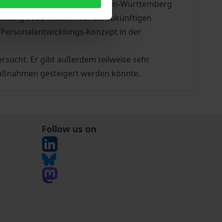
rungsakademie des Landes Baden-Württemberg
altung fit zu machen für die zukünftigen
 Personalentwicklungs-Konzept in der
sucht. Er gibt außerdem teilweise sehr
maßnahmen gesteigert werden könnte.
Follow us on