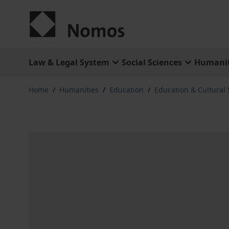
Skip to Content
Law & Legal System
Social Sciences
Humanit
Home
/
Humanities
/
Education
/
Education & Cultural 