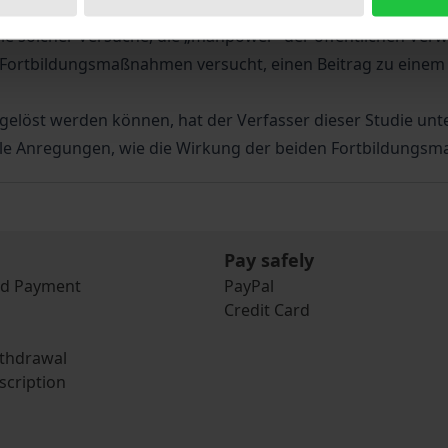
hrungskräftefortbildung besonders angenommen. Die Füh
le solcher Versuche, die „manpower“ der öffentlichen Verw
 Fortbildungsmaßnahmen versucht, einen Beitrag zu einem
löst werden können, hat der Verfasser dieser Studie unter
elle Anregungen, wie die Wirkung der beiden Fortbildungs
Pay safely
nd Payment
PayPal
Credit Card
ithdrawal
scription