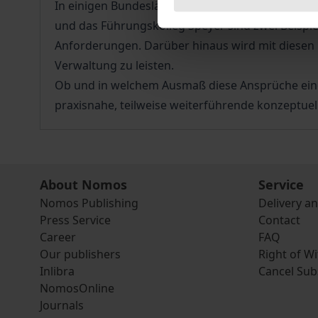
In einigen Bundesländern hat man sich der Fü
und das Führungskolleg Speyer sind zwei Beispie
Anforderungen. Darüber hinaus wird mit diesen
Verwaltung zu leisten.
Ob und in welchem Ausmaß diese Ansprüche einge
praxisnahe, teilweise weiterführende konzeptu
About Nomos
Service
Nomos Publishing
Delivery a
Press Service
Contact
Career
FAQ
Our publishers
Right of W
Inlibra
Cancel Sub
NomosOnline
Journals