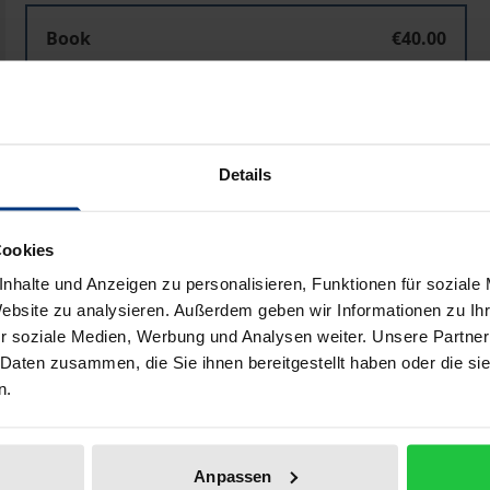
Book
€40.00
ISBN 978-3-7890-3181-6
Not available
Details
Add to Cart
Add to Wish List
Delivery cost notice
Cookies
nhalte und Anzeigen zu personalisieren, Funktionen für soziale
Website zu analysieren. Außerdem geben wir Informationen zu I
r soziale Medien, Werbung und Analysen weiter. Unsere Partner
Bibliographical data
 Daten zusammen, die Sie ihnen bereitgestellt haben oder die s
n.
es besonders auf eine effiziente und effektive öffentliche
Anpassen