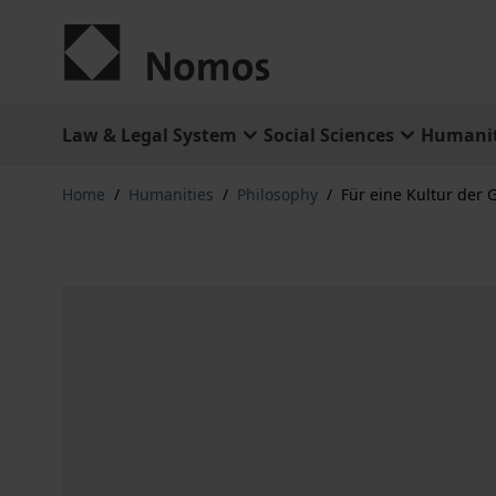
Skip to Content
Law & Legal System
Social Sciences
Humanit
Home
/
Humanities
/
Philosophy
/
Für eine Kultur der G