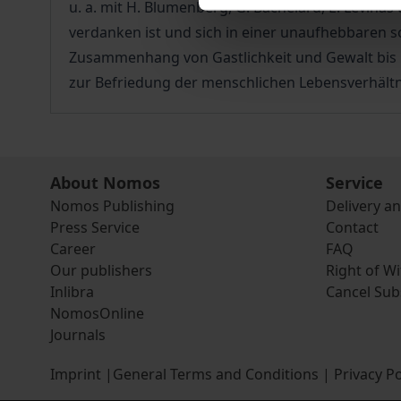
u. a. mit H. Blumenberg, G. Bachelard, E. Levinas
verdanken ist und sich in einer unaufhebbaren so
Zusammen­­hang von Gastlichkeit und Gewalt bis 
zur Befriedung der menschlichen Lebensverhältn
About Nomos
Service
Nomos Publishing
Delivery a
Press Service
Contact
Career
FAQ
Our publishers
Right of W
Inlibra
Cancel Sub
NomosOnline
Journals
Imprint
|
General Terms and Conditions
|
Privacy Po