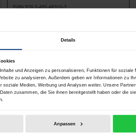
ISBN 978-3-495-48310-7
Available
Prices include VAT. Depending on the delivery address, VAT may
Details
Add to Cart
Add to Wish List
Cookies
Delivery cost notice
nhalte und Anzeigen zu personalisieren, Funktionen für soziale
Website zu analysieren. Außerdem geben wir Informationen zu I
r soziale Medien, Werbung und Analysen weiter. Unsere Partner
 Daten zusammen, die Sie ihnen bereitgestellt haben oder die s
Bibliographical data
n.
gte Heranführungen an die Frage, was man unter einer wahr
Anpassen
r dem Überleben der Gattung gegenüber gleichgültigen, u