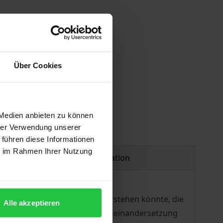
 vary at checkout.
Über Cookies
 Medien anbieten zu können
hrer Verwendung unserer
 führen diese Informationen
ie im Rahmen Ihrer Nutzung
Product safety information
haft menschlichen Kultur verstehen könn­te, die
Alle akzeptieren
ngastlichen Welt werden in Auseinandersetzung