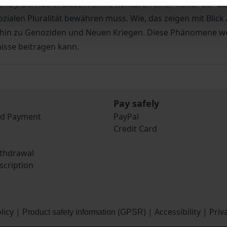
 und J. Derrida in diesem Sinne Konturen einer Kultur der G
zialen Pluralität bewähren muss. Wie, das zeigen mit Blick
hin zu Genoziden und Neuen Kriegen. Diese Phänomene werf
isse beitragen kann.
Pay safely
nd Payment
PayPal
Credit Card
ithdrawal
scription
licy
|
|
Accessibility
|
Priv
Product safety information (GPSR)