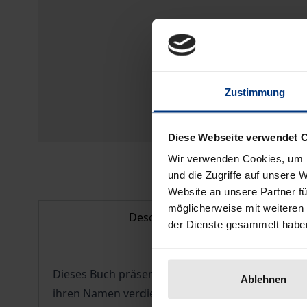
Zustimmung
Diese Webseite verwendet 
Wir verwenden Cookies, um I
und die Zugriffe auf unsere 
Website an unsere Partner fü
möglicherweise mit weiteren
Description
der Dienste gesammelt habe
Dieses Buch präsentiert sechs elementar angele
Ablehnen
ihren Namen verdient. Ausgehend vom Bild eine