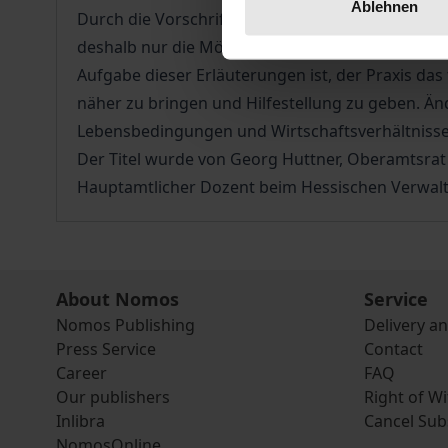
Ablehnen
Durch die Vorschriften des Fundrechts im Bürg
deshalb nur die Möglichkeit, Regelungen zum (Ve
Aufgabe dieser Erläuterungen ist, der Praxis d
näher zu bringen und Hilfestellung zu geben. Än
Lebensbedingungen und Wirtschaftsverhältnissen
Der Titel wurde von Georg Huttner, Oberamtsrat 
Hauptamtlicher Dozent beim Hessischen Verwalt
About Nomos
Service
Nomos Publishing
Delivery a
Press Service
Contact
Career
FAQ
Our publishers
Right of W
Inlibra
Cancel Sub
NomosOnline