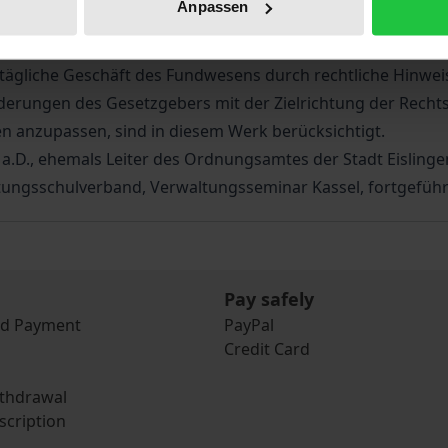
Anpassen
erlichen Gesetzbuch hat der Bund von seinem Gesetzgebun
rwaltungs-) Verfahren zu treffen. Dies ist in allen Bundes
as tägliche Geschäft des Fundwesens durch rechtliche Hin
derungen des Gesetzgebers mit der Zielrichtung der Rechts
 anzupassen, sind in diesem Werk berücksichtigt.
a.D., ehemals Leiter des Ordnungsamtes der Stadt Eislinge
ungsschulverband, Verwaltungsseminar Kassel, fortgeführ
Pay safely
nd Payment
PayPal
Credit Card
ithdrawal
scription