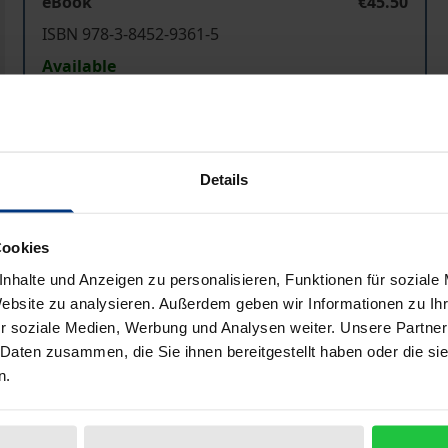
eBook
€45.50
ISBN 978-3-8452-9361-5
Available
Prices include VAT. Depending on the delivery address, VAT may
Details
Add to Cart
Add to Wish List
Delivery cost notice
Cookies
nhalte und Anzeigen zu personalisieren, Funktionen für soziale
Website zu analysieren. Außerdem geben wir Informationen zu I
r soziale Medien, Werbung und Analysen weiter. Unsere Partner
 Daten zusammen, die Sie ihnen bereitgestellt haben oder die s
n.
inden eine unliebsame Pflichtaufgabe, welche mit viel Auf