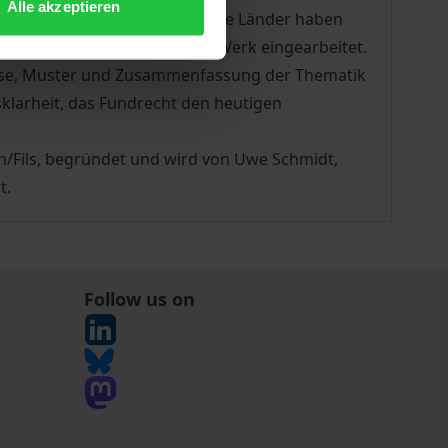
Alle akzeptieren
gsrecht Gebrauch gemacht. Die Länder haben
ländern geschehen und in das Werk eingearbeitet.
weise, Muster und Zusammenfassung der Thematik
klarheit, das Fundrecht den heutigen
n/Fils, begründet und wird von Uwe Schmidt,
t.
Follow us on