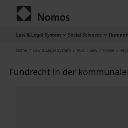
Skip to Content
Law & Legal System
Social Sciences
Humanit
Home
/
Law & Legal System
/
Public Law
/
Police & Reg
Fundrecht in der kommunalen