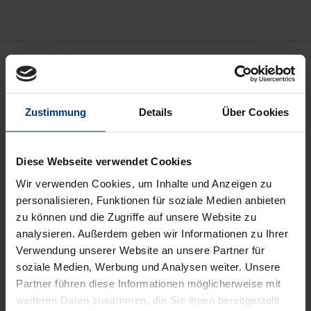
Description
Unternehmenszusammenschlüsse wirken sich
Zustimmung
Details
Über Cookies
oftmals nachteilig auf die wettbewerbliche Stellung
von Drittunternehmen (insbesondere Wettbewerber,
Lieferanten oder Zulieferer) aus. Seit 1999 können
Diese Webseite verwendet Cookies
Drittunternehmen Fusionsgenehmigungen vor
Wir verwenden Cookies, um Inhalte und Anzeigen zu
Gericht anfechten. Als problematisch erwies sich die
personalisieren, Funktionen für soziale Medien anbieten
Praxis des OLG Düsseldorf, den Vollzug von
zu können und die Zugriffe auf unsere Website zu
analysieren. Außerdem geben wir Informationen zu Ihrer
Zusammenschlussvorhaben im Wege des
Verwendung unserer Website an unsere Partner für
einstweiligen Rechtsschutzes vorläufig zu stoppen
soziale Medien, Werbung und Analysen weiter. Unsere
(E.ON/Ruhrgas). Eine genauere Analyse der
Partner führen diese Informationen möglicherweise mit
rechtlichen Rahmenbedingungen des
weiteren Daten zusammen, die Sie ihnen bereitgestellt