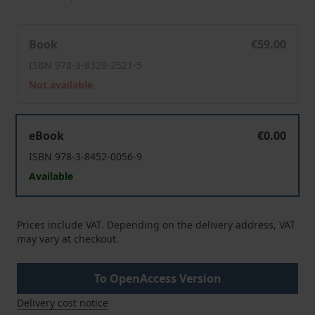
Fusionskontrolle und subjektiver Drittschutz
Book
€59.00
ISBN 978-3-8329-2521-5
Not available
Fusionskontrolle und subjektiver Drittschutz
eBook
€0.00
ISBN 978-3-8452-0056-9
Available
Prices include VAT. Depending on the delivery address, VAT
may vary at checkout.
To OpenAccess Version
Delivery cost notice