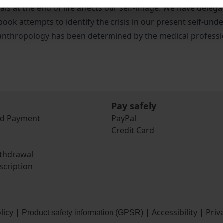
uals at the end of life affects our self-image. We have deleg
ook attempts to identify the crisis in our present self-unde
ic anthropology has been determined by the medical professi
Pay safely
nd Payment
PayPal
Credit Card
ithdrawal
scription
licy
|
|
Accessibility
|
Priv
Product safety information (GPSR)