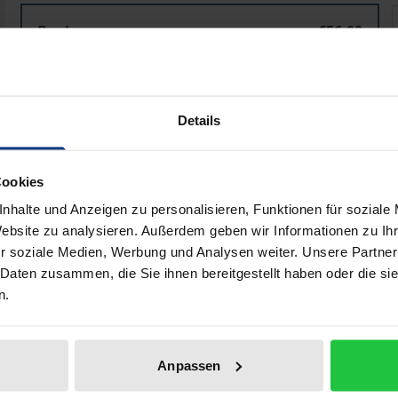
Galileis Fernrohr und das Menschen-Bild
Book
€56.00
ISBN 978-3-8487-8165-2
Available
Details
Prices include VAT. Depending on the delivery address, VAT may
Cookies
Add to Cart
Add to Wish List
nhalte und Anzeigen zu personalisieren, Funktionen für soziale
Delivery cost notice
Website zu analysieren. Außerdem geben wir Informationen zu I
r soziale Medien, Werbung und Analysen weiter. Unsere Partner
 Daten zusammen, die Sie ihnen bereitgestellt haben oder die s
n.
aphical data
Additional material
Anpassen
nd questions about what it means to be human, as the deb