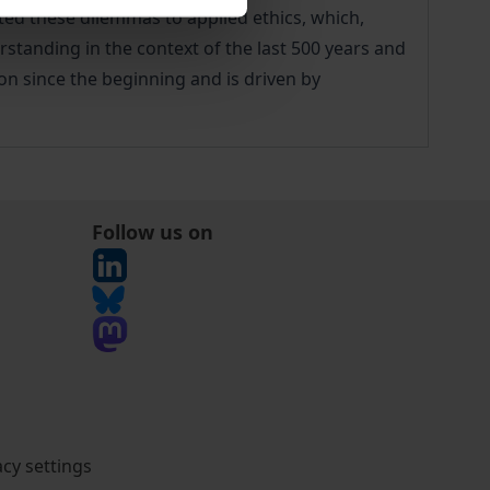
ated these dilemmas to applied ethics, which,
rstanding in the context of the last 500 years and
on since the beginning and is driven by
Follow us on
acy settings