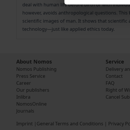
deal with human life before birth or with individ
however, avoids anthropological questions. This b
scientific images of man. It shows that scientif
technology—just like applied ethics today.
About Nomos
Service
Nomos Publishing
Delivery a
Press Service
Contact
Career
FAQ
Our publishers
Right of W
Inlibra
Cancel Sub
NomosOnline
Journals
Imprint
|
General Terms and Conditions
|
Privacy Po