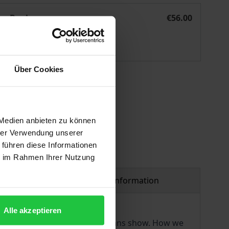
Galileis Fernrohr und das Menschen-Bild
eBook
€56.00
ISBN 978-3-7489-2625-2
Available
Über Cookies
 vary at checkout.
 Medien anbieten zu können
hrer Verwendung unserer
 führen diese Informationen
ie im Rahmen Ihrer Nutzung
Product safety information
Alle akzeptieren
ates about ‘our’ image of humans show. How we