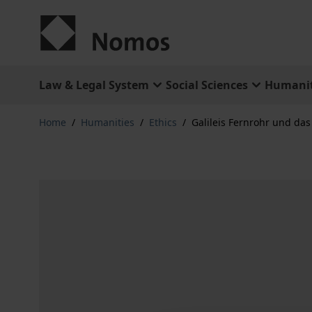
Skip to Content
Law & Legal System
Social Sciences
Humanit
Home
/
Humanities
/
Ethics
/
Galileis Fernrohr und da