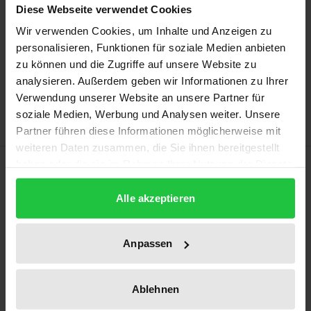
Diese Webseite verwendet Cookies
may vary at checkout.
Wir verwenden Cookies, um Inhalte und Anzeigen zu
personalisieren, Funktionen für soziale Medien anbieten
Add to Cart
zu können und die Zugriffe auf unsere Website zu
Add to Wish List
analysieren. Außerdem geben wir Informationen zu Ihrer
Delivery cost notice
Verwendung unserer Website an unsere Partner für
soziale Medien, Werbung und Analysen weiter. Unsere
Partner führen diese Informationen möglicherweise mit
weiteren Daten zusammen, die Sie ihnen bereitgestellt
Description
haben oder die sie im Rahmen Ihrer Nutzung der Dienste
gesammelt haben.
Alle akzeptieren
A municipality may charge a water supplier a
concession fee for its special use of the public roads
Anpassen
by laying and operating pipeline grids. Although
small in-house municipal undertakings
(Regiebetriebe) and operations (Eigenbetriebe)
Ablehnen
account for the greatest portion of the water