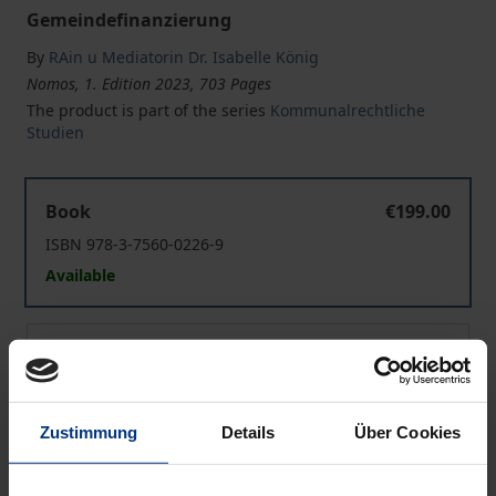
Gemeindefinanzierung
By
RAin u Mediatorin Dr. Isabelle König
Nomos, 1. Edition 2023, 703 Pages
The product is part of the series
Kommunalrechtliche
Studien
Gebührenfähigkeit der Konzessionsabgabe im Bereich 
Book
€199.00
ISBN 978-3-7560-0226-9
Available
Gebührenfähigkeit der Konzessionsabgabe im Bereich 
eBook
€199.00
ISBN 978-3-7489-3750-0
Available
Zustimmung
Details
Über Cookies
Prices include VAT. Depending on the delivery address, VAT