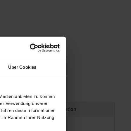
 vary at checkout.
Über Cookies
 Medien anbieten zu können
hrer Verwendung unserer
Product safety information
 führen diese Informationen
ie im Rahmen Ihrer Nutzung