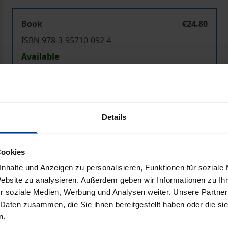
Book
€24.80
ISBN 978-3-95710-092-4
Available
Prices include VAT. Depending on the delivery address, VAT may
Details
Add to Cart
Add to Wish List
Delivery cost notice
Cookies
nhalte und Anzeigen zu personalisieren, Funktionen für soziale
Website zu analysieren. Außerdem geben wir Informationen zu I
Bibliographical data
r soziale Medien, Werbung und Analysen weiter. Unsere Partner
 Daten zusammen, die Sie ihnen bereitgestellt haben oder die s
n.