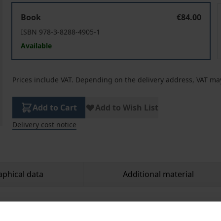
Gegen „die heiligen Gesetze der Logik“
Book
€84.00
ISBN 978-3-8288-4905-1
Available
Prices include VAT. Depending on the delivery address, VAT may
Add to Cart
Add to Wish List
Delivery cost notice
aphical data
Additional material
al Religion' marked a long dispute between Müller and mem