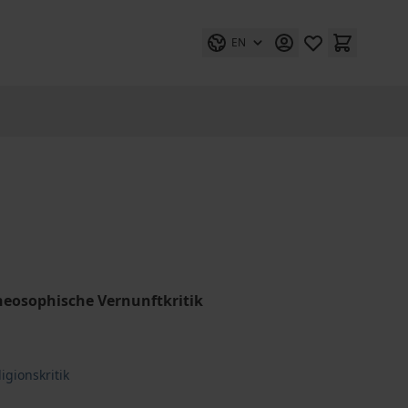
EN
theosophische Vernunftkritik
igionskritik