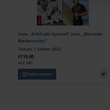
The price depends on the options chosen on the
Vom „Kohlrabi-Apostel“ zum „Bionade-
Biedermeier“
Tectum, 1. Edition 2022
€119.00
incl. VAT
Select options