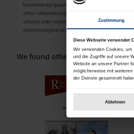
fundamental questions of world interpretation. Wh
often reflected only a provisional state of human
Zustimmung
volume uses numerous examples to show how these
epistemological analysis of the concept of esoter
Diese Webseite verwendet 
Wir verwenden Cookies, um I
Press to skip carousel
We found other products you might
und die Zugriffe auf unsere 
Website an unsere Partner fü
möglicherweise mit weiteren
der Dienste gesammelt habe
Ablehnen