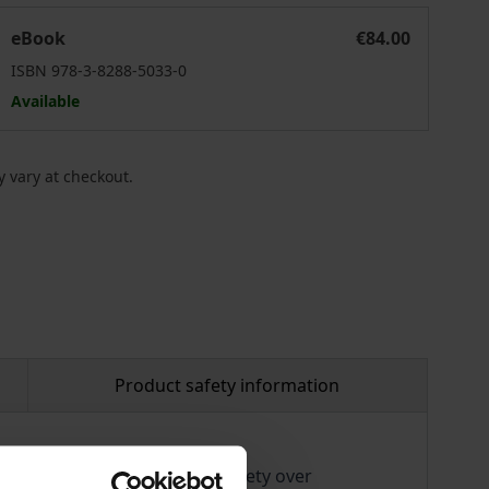
Gegen „die heiligen Gesetze der Logik“
eBook
€84.00
ISBN 978-3-8288-5033-0
Available
 vary at checkout.
Product safety information
bers of the Theosophical Society over