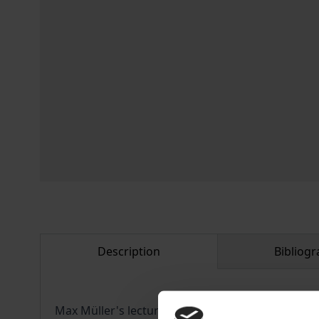
Description
Bibliogr
Max Müller's lecture 'Theosophy, or Psychologic