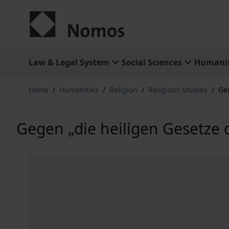
Skip to Content
Law & Legal System
Social Sciences
Humanit
Home
/
Humanities
/
Religion
/
Religious Studies
/
Geg
Gegen „die heiligen Gesetze 