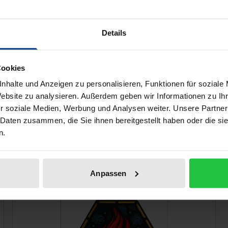
ile Müller regarded the laws of logic as 'sacred' and theref
ity's spiritual development. The resulting epistemological ga
Details
 paraphrases shaped the aesthetics of esoteric currents, t
icism.
Cookies
nhalte und Anzeigen zu personalisieren, Funktionen für soziale
 like!
Website zu analysieren. Außerdem geben wir Informationen zu I
r soziale Medien, Werbung und Analysen weiter. Unsere Partner
 Daten zusammen, die Sie ihnen bereitgestellt haben oder die s
n.
Anpassen