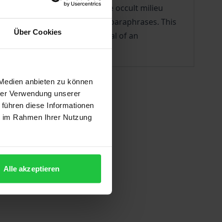
ore irrefutable, reason in the occult milieu
p was often filled by literary paraphrases. This
Über Cookies
hus illustrating the potential of an
 Medien anbieten zu können
hrer Verwendung unserer
 führen diese Informationen
ie im Rahmen Ihrer Nutzung
Alle akzeptieren