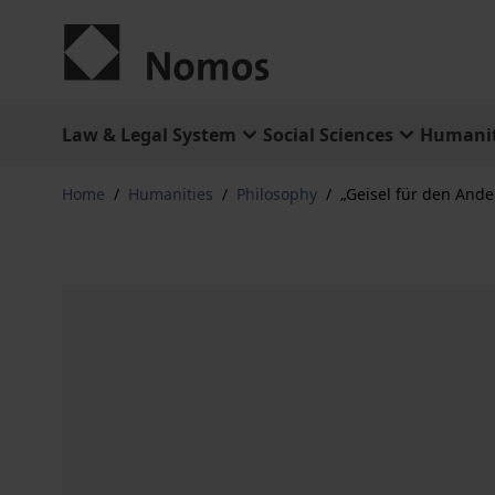
Skip to Content
Law & Legal System
Social Sciences
Humanit
Home
/
Humanities
/
Philosophy
/
„Geisel für den Ande