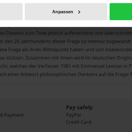
lisierung und digitalen Technifizierung, in welcher wir z
er Hand haben, ist keine Frage für ein ernsthaftes philoso
Anpassen
“ am Ende der „Kritik der reinen Vernunft“ gestellte: Was a
? (Vgl. KrV A 805). Husserls Methode kritisch aufnehmend, 
es Daseins zum Tode jedoch aufbrechend und überschreiten
er des 20. Jahrhunderts dieser Frage so intensiv zugewand
diese Frage als ihren Mittelpunkt haben und sich insbesond
s stützen. Zusammen mit ihnen wird im deutschen Original 
ht, welches der Verfasser 1981 mit Emmanuel Levinas in Pa
ch einer Antwort philosophischen Denkens auf die Frage: M
Pay safely
nd Payment
PayPal
Credit Card