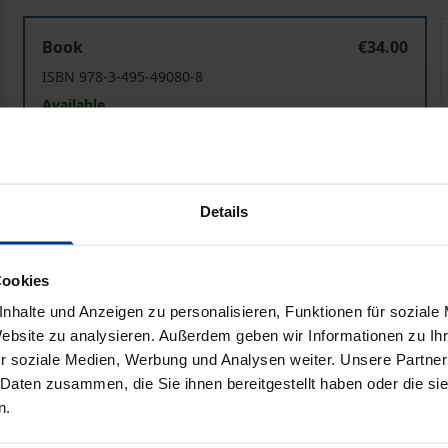
„Geisel für den Anderen – vielleicht nur ein harter Name
„
Book
€34.00
ISBN 978-3-495-49080-8
Available
Prices include VAT. Depending on the delivery address, VAT may
Details
Add to Cart
Add to Wish List
Delivery cost notice
Cookies
nhalte und Anzeigen zu personalisieren, Funktionen für soziale
Website zu analysieren. Außerdem geben wir Informationen zu I
r soziale Medien, Werbung und Analysen weiter. Unsere Partner
Bibliographical data
 Daten zusammen, die Sie ihnen bereitgestellt haben oder die s
n.