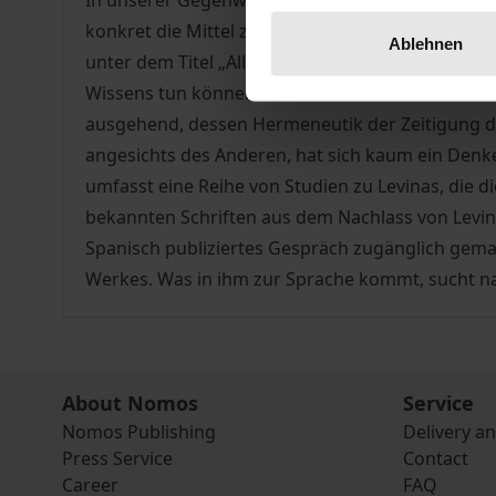
In unserer Gegenwart der unwiderruflichen Globa
konkret die Mittel zu einem Gattungssuizid in d
Ablehnen
unter dem Titel „Alles Interesse meiner Vernunft
Wissens tun können, in unserer Freiheit aber tun
ausgehend, dessen Hermeneutik der Zeitigung d
angesichts des Anderen, hat sich kaum ein Denk
umfasst eine Reihe von Studien zu Levinas, die 
bekannten Schriften aus dem Nachlass von Levina
Spanisch publiziertes Gespräch zugänglich gemac
Werkes. Was in ihm zur Sprache kommt, sucht na
About Nomos
Service
Nomos Publishing
Delivery a
Press Service
Contact
Career
FAQ