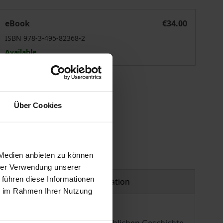
 für Liebe“
Geisel für den Anderen – vielleicht nur ein harter Name für 
eBook
€34.00
ISBN 978-3-495-82368-2
Available
 vary at checkout.
Über Cookies
 Medien anbieten zu können
hrer Verwendung unserer
 führen diese Informationen
Product safety information
ie im Rahmen Ihrer Nutzung