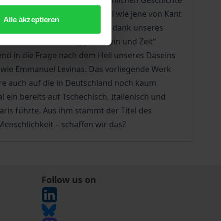
um ersten Mal in unserer menschlichen Geschichte
phisches Denken so fundamental wie jene von Kant
Alle akzeptieren
ber sollen wir mit dem, was wir dank unseres
selbst aber von Heideggers „Sein und Zeit“
d in die Frage nach dem Heil unseres Daseins
t wie Emmanuel Levinas. Das vorliegende Werk
ere auch auf die in Deutschland noch kaum
ein bereits auf Tschechisch, Italienisch und
ris führte. Aus ihm stammt der Titel des
enschlichkeit – schaffen wir das?
Follow us on