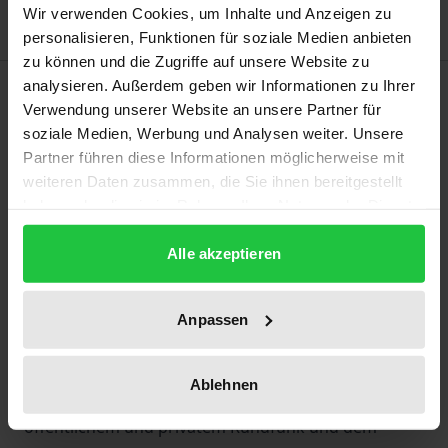
Wir verwenden Cookies, um Inhalte und Anzeigen zu
personalisieren, Funktionen für soziale Medien anbieten
zu können und die Zugriffe auf unsere Website zu
Description
analysieren. Außerdem geben wir Informationen zu Ihrer
Verwendung unserer Website an unsere Partner für
soziale Medien, Werbung und Analysen weiter. Unsere
Dieser Band behandelt grundlegende Ordnungs-
Partner führen diese Informationen möglicherweise mit
und Gestaltungsprobleme auf kulturellem Gebiet.
weiteren Daten zusammen, die Sie ihnen bereitgestellt
Wie lassen sich die Befugnis zum Schutz des
haben oder die sie im Rahmen Ihrer Nutzung der Dienste
geistigen Eigentums und zur kulturellen Gestaltung
gesammelt haben.
Alle akzeptieren
im Spannungsfeld von nationaler
Regelungskompetenz und europäischem
Wirtschafts- und Wettbewerbsrecht exakt verorten?
Anpassen
Hochrangige Experten aus Wissenschaft und Praxis
haben diese Frage für die Palette kultureller
Ablehnen
Aktivitäten auf dem Gebiet von Film und Fernsehen,
öffentlichem und privatem Rundfunk und dem