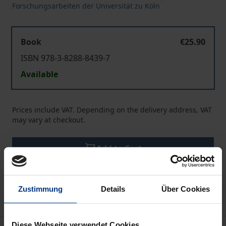
Forschungsarbeiten der Universität zu Köln
Book
€25.90
ISBN 978-3-8288-8439-7
Available
Prices include VAT. Depending on the delivery address, VAT
may vary at checkout.
Add to Cart
Add to Wish List
Delivery cost notice
Zustimmung
Details
Über Cookies
Diese Webseite verwendet Cookies