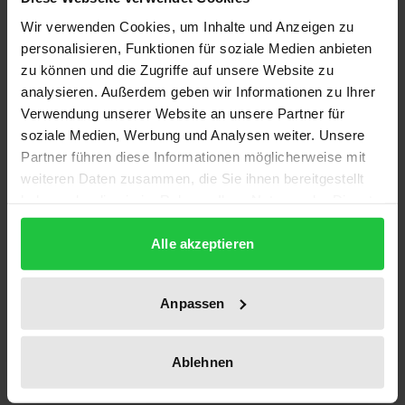
Description
Wir verwenden Cookies, um Inhalte und Anzeigen zu
personalisieren, Funktionen für soziale Medien anbieten
Die populistische Politik der Regierung Garcia führte
zu können und die Zugriffe auf unsere Website zu
Ende der achtziger Jahre zum Ausbruch einer
analysieren. Außerdem geben wir Informationen zu Ihrer
Hyperinflation, die eine Zerrüttung des Geldwesens
Verwendung unserer Website an unsere Partner für
und eine fast vollständige Währungssubstitution zur
soziale Medien, Werbung und Analysen weiter. Unsere
Partner führen diese Informationen möglicherweise mit
Folge hatte. Nach dem Regierungswechsel 1990
weiteren Daten zusammen, die Sie ihnen bereitgestellt
wurde eine Währungsreform eingeleitet, die von
haben oder die sie im Rahmen Ihrer Nutzung der Dienste
einer Reihe über den monetären Sektor
gesammelt haben.
hinausgehender Reformmaßnahmen begleitet
Alle akzeptieren
wurde. Innerhalb dieser
Stabilisierungsanstrengungen verfolgte die
Anpassen
peruanische Zentralbank im Rahmen einer
Geldmengenstrategie das Ziel eines graduellen
Ablehnen
Abbaus der Inflation und erreichte Ende der
neunziger Jahre das angestrebte Maß an