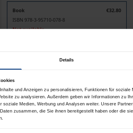
Book
€32.80
ISBN 978-3-95710-078-8
Not available
Add to Cart
Add to Wish List
Details
Delivery cost notice
Cookies
nhalte und Anzeigen zu personalisieren, Funktionen für soziale
Bibliographical data
Website zu analysieren. Außerdem geben wir Informationen zu I
r soziale Medien, Werbung und Analysen weiter. Unsere Partner
 Daten zusammen, die Sie ihnen bereitgestellt haben oder die s
n.
Verhandlungen und Konflikten ist das Gelingen von Kommuni
sich nach wie vor als praktische Handreichung mit wissens