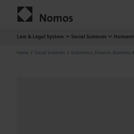
Skip to Content
Law & Legal System
Social Sciences
Humanit
Home
/
Social Sciences
/
Economics, Finance, Business