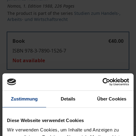
Nomos, 1. Edition 1988, 226 Pages
The product is part of the series
Studien zum Handels-,
Arbeits- und Wirtschaftsrecht
Book
€40.00
ISBN 978-3-7890-1526-7
Not available
Add to Cart
Add to Wish List
Zustimmung
Details
Über Cookies
Delivery cost notice
Diese Webseite verwendet Cookies
Wir verwenden Cookies, um Inhalte und Anzeigen zu
Bibliographical data