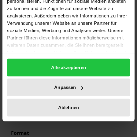
personalisieren, Funktionen für soziale Medien anbieten
zu können und die Zugriffe auf unsere Website zu
analysieren. Außerdem geben wir Informationen zu Ihrer
Edition
Verwendung unserer Website an unsere Partner für
1
soziale Medien, Werbung und Analysen weiter. Unsere
Partner führen diese Informationen möglicherweise mit
ISBN
weiteren Daten zusammen, die Sie ihnen bereitgestellt
978-3-7890-1526-7
haben oder die sie im Rahmen Ihrer Nutzung der Dienste
gesammelt haben.
Publication Date
Alle akzeptieren
Apr 21, 1988
Year of Publication
Anpassen
1988
Ablehnen
Publisher
Nomos
Format