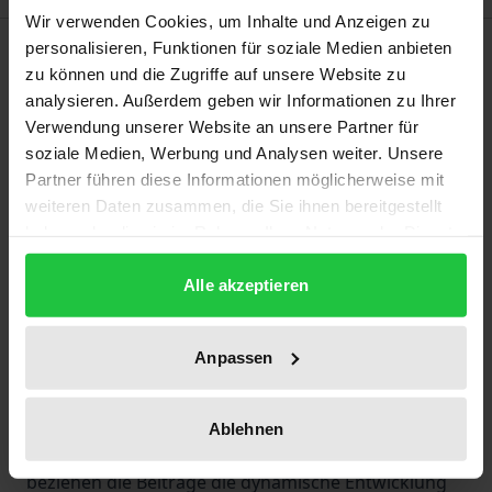
Wir verwenden Cookies, um Inhalte und Anzeigen zu
Description
personalisieren, Funktionen für soziale Medien anbieten
zu können und die Zugriffe auf unsere Website zu
analysieren. Außerdem geben wir Informationen zu Ihrer
Gemeinsame Prinzipien des Europäischen
Verwendung unserer Website an unsere Partner für
Privatrechts bilden eine Grundlage für die
soziale Medien, Werbung und Analysen weiter. Unsere
Fortentwicklung des Gemeinschaftsrechts, die
Partner führen diese Informationen möglicherweise mit
Annäherung der nationalen Rechte und zugleich für
weiteren Daten zusammen, die Sie ihnen bereitgestellt
haben oder die sie im Rahmen Ihrer Nutzung der Dienste
das Entstehen einer gemeinsamen juristischen
gesammelt haben.
Literatur in Europa. Dieser Band legt dazu
Alle akzeptieren
Forschungsergebnisse eines internationalen
Netzwerkes vor, an dem mit Förderung der
Europäischen Kommission die Universitäten
Anpassen
Barcelona, Berlin, Lyon, Münster, Nijmegen, Oxford
und Turin beteiligt sind. Über die Arbeiten älterer
Ablehnen
Ansätze (etwa der "Lando-Kommission") hinaus
beziehen die Beiträge die dynamische Entwicklung