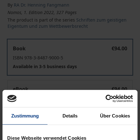
By
RA Dr. Henning Fangmann
Nomos, 1. Edition 2022, 327 Pages
The product is part of the series
Schriften zum geistigen
Eigentum und zum Wettbewerbsrecht
Geoblocking von Spielfilmen
Book
€94.00
ISBN 978-3-8487-9000-5
Available in 3-5 business days
Geoblocking von Spielfilmen
eBook
€94.00
ISBN 978-3-7489-3463-9
Available
Zustimmung
Details
Über Cookies
Prices include VAT. Depending on the delivery address, VAT
may vary at checkout.
Diese Webseite verwendet Cookies