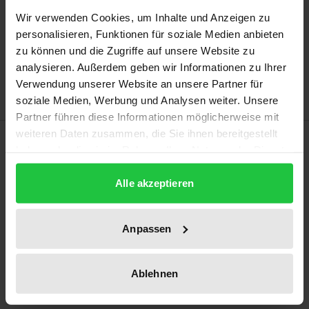
Wir verwenden Cookies, um Inhalte und Anzeigen zu
Add to Cart
personalisieren, Funktionen für soziale Medien anbieten
Add to Wish List
zu können und die Zugriffe auf unsere Website zu
analysieren. Außerdem geben wir Informationen zu Ihrer
Delivery cost notice
Verwendung unserer Website an unsere Partner für
soziale Medien, Werbung und Analysen weiter. Unsere
Partner führen diese Informationen möglicherweise mit
weiteren Daten zusammen, die Sie ihnen bereitgestellt
Description
haben oder die sie im Rahmen Ihrer Nutzung der Dienste
gesammelt haben.
On the World Wide Web, of all places, the availability
Alle akzeptieren
of feature films often ends at national borders. The
reason for this is so-called geoblocking.
Anpassen
Geoblocking can be used to technically enforce
spatial restrictions on copyright usage rights.
Ablehnen
However, this seems to be in direct conflict with the
European vision of a digital single market.