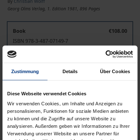
By
Christian Wolff
Georg Olms Verlag, 1. Edition 1981, 896 Pages
Book
€108.00
ISBN 978-3-487-07149-7
Available
Zustimmung
Details
Über Cookies
Prices include VAT. Depending on the delivery address, VAT
may vary at checkout.
Diese Webseite verwendet Cookies
Add to Cart
Wir verwenden Cookies, um Inhalte und Anzeigen zu
Add to Wish List
personalisieren, Funktionen für soziale Medien anbieten
Delivery cost notice
zu können und die Zugriffe auf unsere Website zu
analysieren. Außerdem geben wir Informationen zu Ihrer
Verwendung unserer Website an unsere Partner für