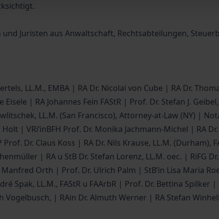
ksichtigt.
nnen und Juristen aus Anwaltschaft, Rechtsabteilungen, Steu
ertels, LL.M., EMBA | RA Dr. Nicolai von Cube | RA Dr. Thom
isele | RA Johannes Fein FAStR | Prof. Dr. Stefan J. Geibel, M
wlitschek, LL.M. (San Francisco), Attorney-at-Law (NY) | No
 Holt | VRi’inBFH Prof. Dr. Monika Jachmann-Michel | RA Dr.
 Prof. Dr. Claus Koss | RA Dr. Nils Krause, LL.M. (Durham),
nmüller | RA u StB Dr. Stefan Lorenz, LL.M. oec. | RiFG Dr. 
Manfred Orth | Prof. Dr. Ulrich Palm | StB’in Lisa Maria Roe
ré Spak, LL.M., FAStR u FAArbR | Prof. Dr. Bettina Spilker 
 Vogelbusch, | RAin Dr. Almuth Werner | RA Stefan Winheller