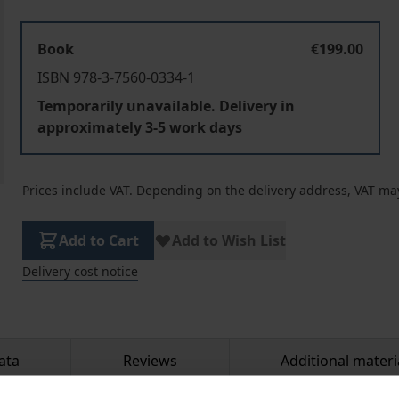
Book
€199.00
ISBN 978-3-7560-0334-1
Temporarily unavailable. Delivery in
approximately 3-5 work days
Prices include VAT. Depending on the delivery address, VAT may
Add to Cart
Add to Wish List
Delivery cost notice
ata
Reviews
Additional materi