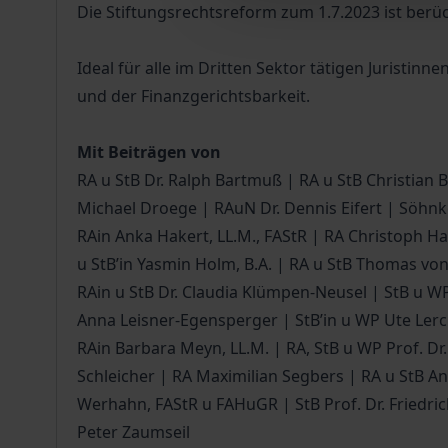
Die Stiftungsrechtsreform zum 1.7.2023 ist berüc
Ideal für alle im Dritten Sektor tätigen Juristi
und der Finanzgerichtsbarkeit.
Mit Beiträgen von
RA u StB Dr. Ralph Bartmuß | RA u StB Christian B
Michael Droege | RAuN Dr. Dennis Eifert | Söhnke E
RAin Anka Hakert, LL.M., FAStR | RA Christoph Ha
u StB’in Yasmin Holm, B.A. | RA u StB Thomas von
RAin u StB Dr. Claudia Klümpen-Neusel | StB u WP
Anna Leisner-Egensperger | StB’in u WP Ute Lerche
RAin Barbara Meyn, LL.M. | RA, StB u WP Prof. Dr. 
Schleicher | RA Maximilian Segbers | RA u StB And
Werhahn, FAStR u FAHuGR | StB Prof. Dr. Friedrich
Peter Zaumseil