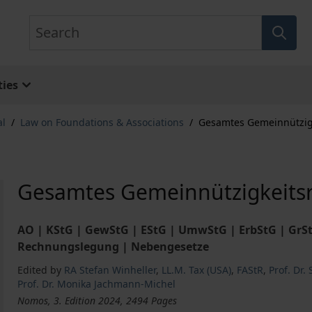
Search
ies
al
/
Law on Foundations & Associations
/
Gesamtes Gemeinnützig
Gesamtes Gemeinnützigkeits
AO | KStG | GewStG | EStG | UmwStG | ErbStG | GrS
Rechnungslegung | Nebengesetze
Edited by
RA Stefan Winheller
,
LL.M. Tax (USA)
,
FAStR
,
Prof. Dr. 
Prof. Dr. Monika Jachmann-Michel
Nomos, 3. Edition 2024, 2494 Pages