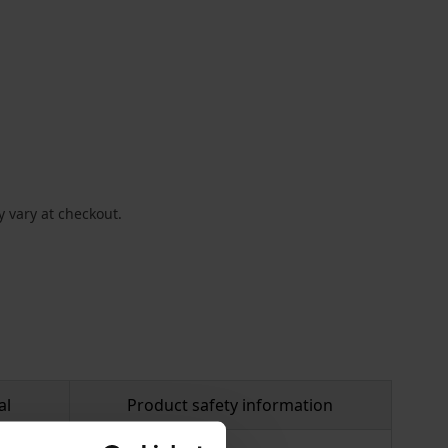
 vary at checkout.
al
Product safety information