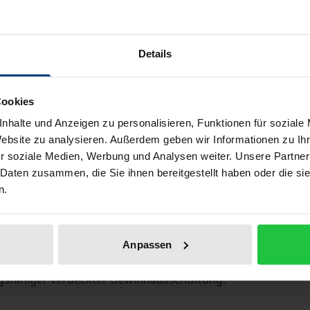
keitsrecht beantwortet alle wichtigen Fragen zum Steue
Details
argumentativen Bestand haben.
Cookies
nhalte und Anzeigen zu personalisieren, Funktionen für soziale
lgesetze in einem Band
Website zu analysieren. Außerdem geben wir Informationen zu I
mmenhängende Kommentierung von Normen unterschiedlich
r soziale Medien, Werbung und Analysen weiter. Unsere Partner
ig
 Daten zusammen, die Sie ihnen bereitgestellt haben oder die s
 Körperschaften.
n.
erungen, u.a. durch das Ehrenamtsstärkungsgesetz, das Jahr
Anpassen
besondere des BFH, etwa die wichtige Entscheidung vom 13
ugsfähiger verdeckter Gewinnausschüttung.