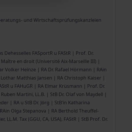
erberatungs- und Wirtschaftsprüfungskanzleien
as Dehesselles FASportR u FAStR | Prof. Dr.
aître en droit (Université Aix-Marseille III) |
tar Volker Heinze | RA Dr. Rafael Hörmann | RAin
 Lothar Matthias Jansen | RA Christoph Kaiser |
 FAStR u FAHuGR | RA Elmar Krüsmann | Prof. Dr.
Ruben Martini, LL.B. | StB Dr. Olaf von Maydell |
der | RA u StB Dr. Jörg | StB’in Katharina
| RAin Olga Stepanova | RA Berthold Theuffel-
, LL.M. Tax (GGU, CA, USA), FAStR | StB Prof. Dr.