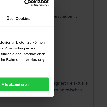
rrecht gemeinnütziger Körperschaften. Er
Über Cookies
 Medien anbieten zu können
hrer Verwendung unserer
er Gesetze
 führen diese Informationen
ie im Rahmen Ihrer Nutzung
essteuergesetz 2022. Sie integriert die aktuelle
Alle akzeptieren
.7.2021 (I R 16/18) zur Abgrenzung zwischen