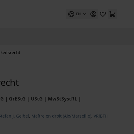
EN
keitsrecht
recht
tG | GrEStG | UStG | MwStSystRL |
Stefan J. Geibel
,
Maître en droit (Aix/Marseille)
,
VRiBFH