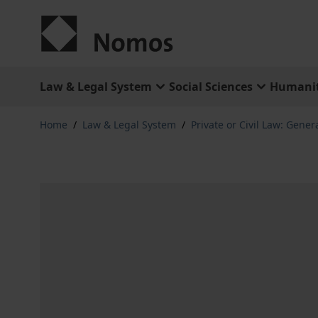
Skip to Content
Law & Legal System
Social Sciences
Humanit
Home
/
Law & Legal System
/
Private or Civil Law: Gener