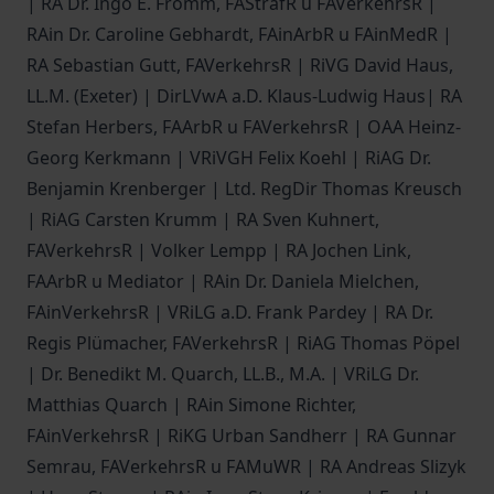
| RA Dr. Ingo E. Fromm, FAStrafR u FAVerkehrsR |
RAin Dr. Caroline Gebhardt, FAinArbR u FAinMedR |
RA Sebastian Gutt, FAVerkehrsR | RiVG David Haus,
LL.M. (Exeter) | DirLVwA a.D. Klaus-Ludwig Haus| RA
Stefan Herbers, FAArbR u FAVerkehrsR | OAA Heinz-
Georg Kerkmann | VRiVGH Felix Koehl | RiAG Dr.
Benjamin Krenberger | Ltd. RegDir Thomas Kreusch
| RiAG Carsten Krumm | RA Sven Kuhnert,
FAVerkehrsR | Volker Lempp | RA Jochen Link,
FAArbR u Mediator | RAin Dr. Daniela Mielchen,
FAinVerkehrsR | VRiLG a.D. Frank Pardey | RA Dr.
Regis Plümacher, FAVerkehrsR | RiAG Thomas Pöpel
| Dr. Benedikt M. Quarch, LL.B., M.A. | VRiLG Dr.
Matthias Quarch | RAin Simone Richter,
FAinVerkehrsR | RiKG Urban Sandherr | RA Gunnar
Semrau, FAVerkehrsR u FAMuWR | RA Andreas Slizyk