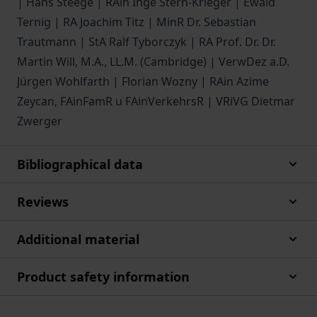
| Hans Steege | RAin Inge Stern-Krieger | Ewald
Ternig | RA Joachim Titz | MinR Dr. Sebastian
Trautmann | StA Ralf Tyborczyk | RA Prof. Dr. Dr.
Martin Will, M.A., LL.M. (Cambridge) | VerwDez a.D.
Jürgen Wohlfarth | Florian Wozny | RAin Azime
Zeycan, FAinFamR u FAinVerkehrsR | VRiVG Dietmar
Zwerger
Bibliographical data
Reviews
Additional material
Product safety information