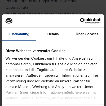
Personenbeförderungsrecht, sowie den
Datenschutz)
Rundum auf dem neuesten Stand berücksichtigt er
insbesondere
• CarsharingG
• ElektromobilitätsG
Zustimmung
Details
Über Cookies
• ElektrokleinstfahrzeugeVO.
Wesentlich erweitert wurden die Praxisanhänge u. a.
Diese Webseite verwendet Cookies
zu Fahreignung und Begutachtung, Messungen im
Wir verwenden Cookies, um Inhalte und Anzeigen zu
Straßenverkehr.
personalisieren, Funktionen für soziale Medien anbieten
Neu:
Einführung in das verwaltungsgerichtliche
zu können und die Zugriffe auf unsere Website zu
Verfahren; zivilrechtliche und verwaltungsrechtliche
analysieren. Außerdem geben wir Informationen zu Ihrer
Seite des Dieselskandals umfassend in Sonderteilen
Verwendung unserer Website an unsere Partner für
bearbeitet.
soziale Medien, Werbung und Analysen weiter. Unsere
Partner führen diese Informationen möglicherweise mit
Bereits berücksichtigt:
Vorfassung für einen
weiteren Daten zusammen, die Sie ihnen bereitgestellt
Entwurf eines Gesetzes für autonomes Fahren in
haben oder die sie im Rahmen Ihrer Nutzung der Dienste