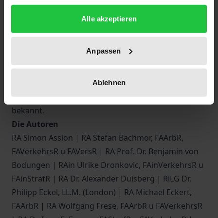
festgelegten Betriebsbereichen.
gesammelt haben.
Die Herausgeber
, Direktor des
Alle akzeptieren
Landesverwaltungsamtes a.D. Klaus-Ludwig Haus,
RiAG Carsten Krumm und VRiLG Dr. Matthias
Anpassen
Quarch, sind durch zahlreiche Publikationen und
Vorträge auf Fortbildungsveranstaltungen wie dem
Verkehrsgerichtstag in Goslar, dem ACE-
Ablehnen
Verkehrsrechtstag oder den Homburger Tagen
bekannt.
Die Autoren
RA Simon Assion | RA Stefan Bachmor, FAArbR,
FAVerkehrsR u FAVersR | RA Prof. Dr. Benjamin von
Bodungen | RAin Ulrike Dronkovic, FAinVerkehrsR u
FAinStrafR | RA Dr. Alexander Duisberg | RiLG Dr.
Philipp Eckel, LL.M. (London) | RA Michael Eckert,
FAArbR | RA Wolfgang Frese, FAArbR u FAVerkehrsR