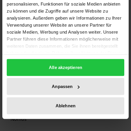
Bibliographical data
personalisieren, Funktionen für soziale Medien anbieten
zu können und die Zugriffe auf unsere Website zu
analysieren. Außerdem geben wir Informationen zu Ihrer
Edition
Verwendung unserer Website an unsere Partner für
1
soziale Medien, Werbung und Analysen weiter. Unsere
Partner führen diese Informationen möglicherweise mit
ISBN
weiteren Daten zusammen, die Sie ihnen bereitgestellt
haben oder die sie im Rahmen Ihrer Nutzung der Dienste
978-3-7890-2367-5
gesammelt haben.
Alle akzeptieren
Publication Date
Sep 10, 1991
Anpassen
Year of Publication
1991
Ablehnen
Publisher
Nomos