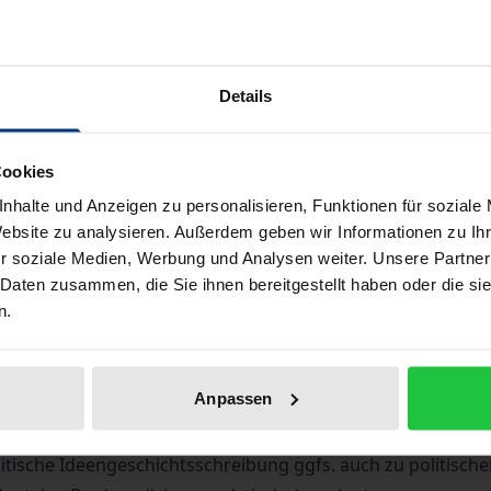
Available
Details
Prices include VAT. Depending on the delivery address, VAT may
Add to Cart
Add to Wish List
Cookies
Delivery cost notice
nhalte und Anzeigen zu personalisieren, Funktionen für soziale
Website zu analysieren. Außerdem geben wir Informationen zu I
r soziale Medien, Werbung und Analysen weiter. Unsere Partner
 Daten zusammen, die Sie ihnen bereitgestellt haben oder die s
iographical data
Reviews
n.
Anpassen
 Philosophie, sondern eine Geschichte der politischen Philo
kursstrategien erkundet. Untersucht wird die Art und Weise
itische Ideengeschichtsschreibung ggfs. auch zu politisch