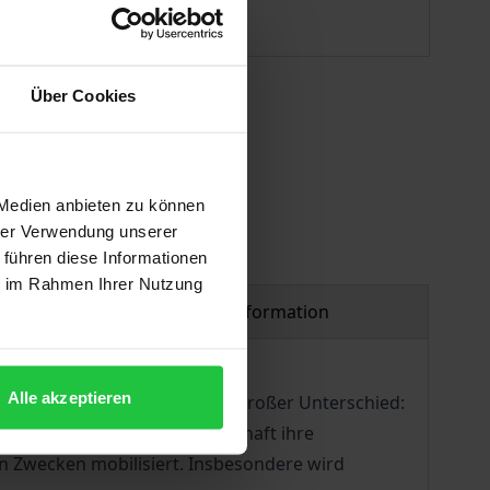
Available
Über Cookies
 vary at checkout.
 Medien anbieten zu können
hrer Verwendung unserer
 führen diese Informationen
ie im Rahmen Ihrer Nutzung
Product safety information
Alle akzeptieren
sophiegeschichte. Das ist ein großer Unterschied:
, wie die politische Wissenschaft ihre
en Zwecken mobilisiert. Insbesondere wird