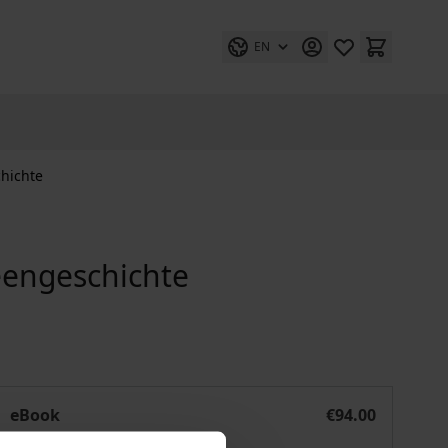
EN
chichte
eengeschichte
Geschichte der politischen Ideengeschichte
eBook
€94.00
ISBN 978-3-8452-8983-0