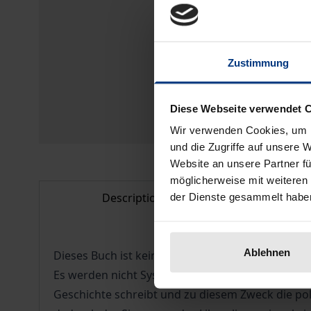
Zustimmung
Diese Webseite verwendet 
Wir verwenden Cookies, um I
und die Zugriffe auf unsere 
Website an unsere Partner fü
möglicherweise mit weiteren
Description
Bibl
der Dienste gesammelt habe
Ablehnen
Dieses Buch ist keine Geschichte der politischen
Es werden nicht Systeme vorgestellt, sondern Dis
Geschichte schreibt und zu diesem Zweck die pol