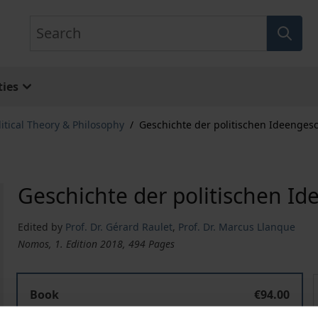
Search
ies
litical Theory & Philosophy
/
Geschichte der politischen Ideenges
Geschichte der politischen Id
Edited by
Prof. Dr. Gérard Raulet
,
Prof. Dr. Marcus Llanque
Nomos, 1. Edition 2018, 494 Pages
Geschichte der politischen Ideengeschichte
Book
€94.00
ISBN 978-3-8487-4865-5