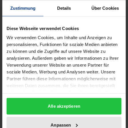
Philosophie-Preis ausgezeichnet wurde, versucht die
Zustimmung
Details
Über Cookies
Frage zu beantworten, in welcher Weise in östlichen
und in westlichen Kulturen Ereignisse, Erfahrungen
Diese Webseite verwendet Cookies
und Interpretationen der Geschichte philosophisch
reflektiert und zu neuen Formen der Selbstdeutung
Wir verwenden Cookies, um Inhalte und Anzeigen zu
personalisieren, Funktionen für soziale Medien anbieten
und der Deutung des Fremden verarbeitet wurden
zu können und die Zugriffe auf unsere Website zu
und werden. Läuft das Geschichtsdenken in Europa
analysieren. Außerdem geben wir Informationen zu Ihrer
und China auf eine
Exklusion
des Anderen oder
Verwendung unserer Website an unsere Partner für
Fremden hinaus? Oder aber wird eine Vorstellung
soziale Medien, Werbung und Analysen weiter. Unsere
von Geschichte entwickelt, die das Andere in seiner
Partner führen diese Informationen möglicherweise mit
Eigenheit anerkennt und durch
Inklusion
mit Bezug
weiteren Daten zusammen, die Sie ihnen bereitgestellt
haben oder die sie im Rahmen Ihrer Nutzung der Dienste
auf die
gesamte
Menschheit universalistisch
gesammelt haben.
einzubeziehen und anzuerkennen versucht?
Alle akzeptieren
Inwiefern werden Vorstellungen von einer
Welt- oder
Menschheitsgeschichte
konzipiert, die tatsächlich
alle
Menschen einbeziehen? Die interkulturell-
Anpassen