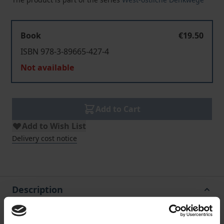
Book
€19.50
ISBN 978-3-89665-427-4
Not available
Add to Cart
Add to Wish List
Delivery cost notice
Description
Die vorliegende Untersuchung, die mit dem Straniak