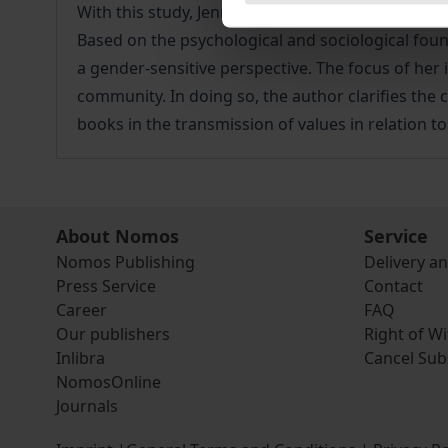
With this study, Jennifer Reiff encourages us to c
Based on the psychological and sociological foun
a gender-sensitive perspective. The focus of he
community. In doing so, the author clarifies the
books in the transmission of values in relation t
About Nomos
Service
Nomos Publishing
Delivery a
Press Service
Contact
Career
FAQ
Our publishers
Right of W
Inlibra
Cancel Sub
NomosOnline
Journals