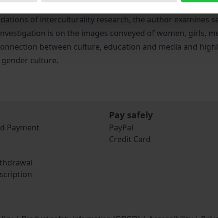
ritically question the gender culture in children's media an
dations of interculturality research, the author examines s
r investigation is on the images conveyed of women, girls,
 connection between culture, education and media and highli
o gender culture.
Pay safely
nd Payment
PayPal
Credit Card
ithdrawal
scription