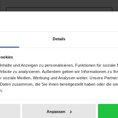
Geschlechterkultur in Medien für Kinder
Book
€29.00
ISBN 978-3-8288-4906-8
Available
Details
Prices include VAT. Depending on the delivery address, VAT may
Cookies
Add to Cart
Add to Wish List
nhalte und Anzeigen zu personalisieren, Funktionen für soziale
Website zu analysieren. Außerdem geben wir Informationen zu I
Delivery cost notice
r soziale Medien, Werbung und Analysen weiter. Unsere Partner
 Daten zusammen, die Sie ihnen bereitgestellt haben oder die s
n.
aphical data
Additional material
Anpassen