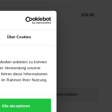
Geschlechterkultur in Medien für Kinder
eBook
€29.00
ISBN 978-3-8288-5034-7
Available
Über Cookies
 vary at checkout.
 Medien anbieten zu können
hrer Verwendung unserer
 führen diese Informationen
ie im Rahmen Ihrer Nutzung
Product safety information
Alle akzeptieren