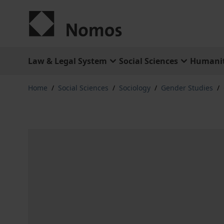
Skip to Content
Law & Legal System
Social Sciences
Humanit
Home
/
Social Sciences
/
Sociology
/
Gender Studies
/