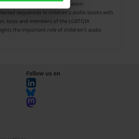
d to find new ways of representation.
elected sequences in children's audio books with
 men, boys and members of the LGBTQIA
ghts the important role of children's audio
Follow us on