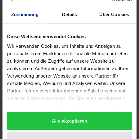
Add to Wish List
Delivery cost notice
Zustimmung
Details
Über Cookies
Diese Webseite verwendet Cookies
Description
Wir verwenden Cookies, um Inhalte und Anzeigen zu
personalisieren, Funktionen für soziale Medien anbieten
Notwehr hat im Verlauf der Geschichte zahlreiche
zu können und die Zugriffe auf unsere Website zu
analysieren. Außerdem geben wir Informationen zu Ihrer
Entwicklungsstufen durchlaufen, die stets auch von
Verwendung unserer Website an unsere Partner für
Einschränkungen und Ausweitungen geprägt
soziale Medien, Werbung und Analysen weiter. Unsere
waren. Die vorliegende Untersuchung befasst sich,
Partner führen diese Informationen möglicherweise mit
ausgehend von den heutigen Vorstellungen, mit
weiteren Daten zusammen, die Sie ihnen bereitgestellt
dieser Entwicklung explizit in autoritären und
haben oder die sie im Rahmen Ihrer Nutzung der Dienste
totalitären Staaten.
gesammelt haben.
Alle akzeptieren
Es wird insbesondere der Frage nachgegangen, ob