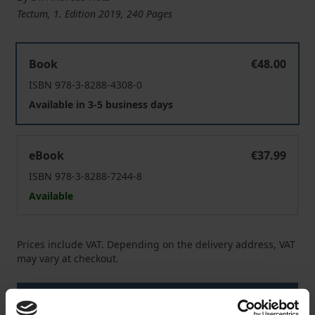
Tectum, 1. Edition 2019, 240 Pages
Gesellschaftlicher Wandel und Notwehrrecht
Book
€48.00
ISBN 978-3-8288-4308-0
Available in 3-5 business days
Gesellschaftlicher Wandel und Notwehrrecht
eBook
€37.99
ISBN 978-3-8288-7244-8
Available
Prices include VAT. Depending on the delivery address, VAT
may vary at checkout.
Add to Cart