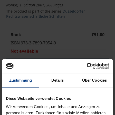
Nomos, 1. Edition 2001, 308 Pages
The product is part of the series
Düsseldorfer
Rechtswissenschaftliche Schriften
Book
€51.00
ISBN 978-3-7890-7054-9
Not available
Add to Cart
Zustimmung
Details
Über Cookies
Add to Wish List
Delivery cost notice
Diese Webseite verwendet Cookies
Wir verwenden Cookies, um Inhalte und Anzeigen zu
personalisieren, Funktionen für soziale Medien anbieten
Description