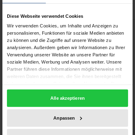
Diese Webseite verwendet Cookies
Wir verwenden Cookies, um Inhalte und Anzeigen zu
Description
personalisieren, Funktionen für soziale Medien anbieten
zu können und die Zugriffe auf unsere Website zu
In der aktuellen Diskussion wird dem Lernen in und
analysieren. Außerdem geben wir Informationen zu Ihrer
von Organisationen eine zentrale Rolle für die
Verwendung unserer Website an unsere Partner für
Betriebliche Gesundheitsförderung zugemessen. So
soziale Medien, Werbung und Analysen weiter. Unsere
Partner führen diese Informationen möglicherweise mit
ist eine gesundheitsförderliche Gestaltung von
weiteren Daten zusammen, die Sie ihnen bereitgestellt
Arbeitsbedingungen kaum noch durch externe
haben oder die sie im Rahmen Ihrer Nutzung der Dienste
Beratungslösungen und Fachwissen zu bewältigen,
gesammelt haben.
sondern setzt kollektive organisationale Lern- und
Alle akzeptieren
Reflexionsprozesse voraus. Gesundheit ist aus
dieser Sichtweise als Resultat eines organisationalen
Anpassen
Lernprozesses zu begreifen. Es stellt sich die Frage,
ob bzw. unter welchen Voraussetzungen