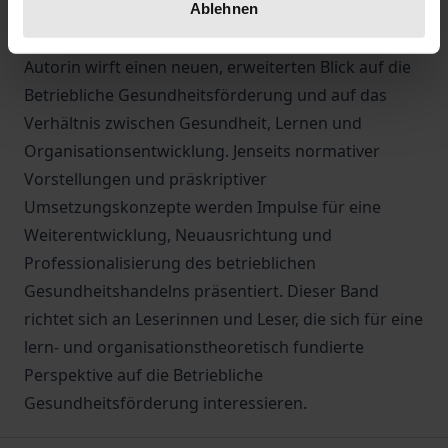
Ablehnen
Organisationen „Gesundheit“ lernen können. Der
vorliegende Band geht dieser Frage nach. Die
Autorin wirft einen neuen, erweiterten Blick auf die
Betriebliche Gesundheitsförderung und auf das
Verhältnis zwischen Gesundheit, Lernen und
Organisationsentwicklung. Jenseits normativer
Vorstellungen und präskriptiver
Umsetzungskonzepte werden Impulse für eine
Weiterentwicklung, Neuausrichtung und
Professionalisierung des betrieblichen
Gesundheitshandelns präsentiert. Dieser Band
richtet sich an Leserinnen und Leser, die sich für eine
lern- und organisationstheoretisch fundierte
Perspektive auf die Betriebliche
Gesundheitsförderung interessieren.