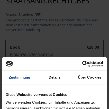
STAATSANG.RECHTL.BES
Nomos, 1. Edition 1991
The product is part of the series
Veröffentlichungen aus
dem Institut für Internationale Angelegenheiten der
Universität Hamburg
Book
€28.00
ISBN 978-3-7890-9615-0
Not available
Zustimmung
Details
Über Cookies
Add to Cart
Add to Wish List
Diese Webseite verwendet Cookies
Delivery cost notice
Wir verwenden Cookies, um Inhalte und Anzeigen zu
personalisieren, Funktionen für soziale Medien anbieten