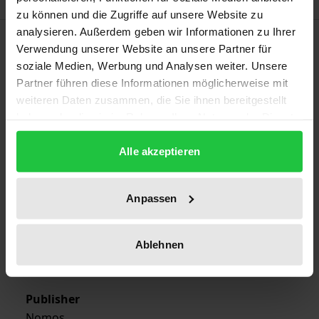
zu können und die Zugriffe auf unsere Website zu
analysieren. Außerdem geben wir Informationen zu Ihrer
Bibliographical data
Verwendung unserer Website an unsere Partner für
soziale Medien, Werbung und Analysen weiter. Unsere
Partner führen diese Informationen möglicherweise mit
Edition
weiteren Daten zusammen, die Sie ihnen bereitgestellt
1
haben oder die sie im Rahmen Ihrer Nutzung der Dienste
gesammelt haben.
ISBN
Alle akzeptieren
978-3-7890-9615-0
Publication Date
Anpassen
Jan 1, 1991
Ablehnen
Year of Publication
1991
Publisher
Nomos