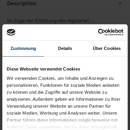
Description
Im Zuge der Erhöhung des regulären
Renteneintrittsalters auf 67 wird stärker
individualisierten Formen des Altersübergangs – wie
der (echten) Altersteilzeit und der im Rahmen der
Zustimmung
Details
Über Cookies
Rentenversicherung verfügbaren Teilrenten – in
jüngerer Zeit wieder vermehrt Aufmerksamkeit
geschenkt. Zwar wird schon seit Jahrzehnten immer
Diese Webseite verwendet Cookies
wieder über gleitende Übergänge in den Ruhestand
Wir verwenden Cookies, um Inhalte und Anzeigen zu
diskutiert, Wirkungsanalysen, die sich auf
personalisieren, Funktionen für soziale Medien anbieten
zu können und die Zugriffe auf unsere Website zu
empirische Daten stützen, sind hingegen vor allem
analysieren. Außerdem geben wir Informationen zu Ihrer
für Deutschland rar.
Verwendung unserer Website an unsere Partner für
soziale Medien, Werbung und Analysen weiter. Unsere
Die vorliegende Arbeit setzt hier an und analysiert
Partner führen diese Informationen möglicherweise mit
die monetären Anreize, die von den derzeit
weiteren Daten zusammen, die Sie ihnen bereitgestellt