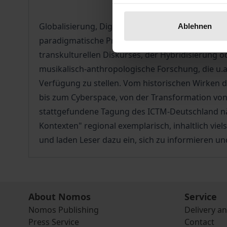
Globalisierung, Digitalisierung und Medialisier
Ablehnen
paradigmatische Prozesse ausgelöst oder zumind
transkulturellen Diskurses, der Hybridisierung
musikalisch-anthropologische Forschung, die u.a
Verfügung zu stellen. Vom historischen Wirken d
bis zum Cyberspace, von der Transformation vo
stattgefundene Tagung des ICTM-Deutschland nähe
Kontexten" regional exemplarisch, inhaltlich vie
und laden Leser dazu ein, sich zu informieren und
About Nomos
Service
Nomos Publishing
Delivery a
Press Service
Contact