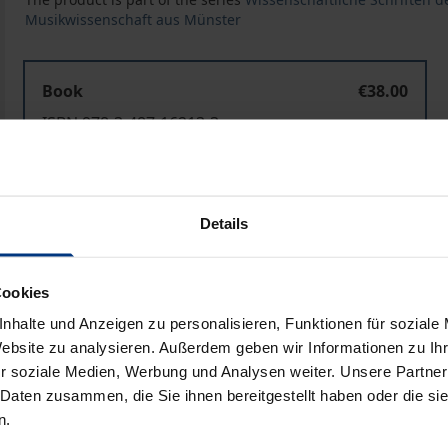
Musikwissenschaft aus Münster
Book
€38.00
ISBN 978-3-487-16213-3
Available
Details
Prices include VAT. Depending on the delivery address, VAT may
Add to Cart
Add to Wish List
Cookies
Delivery cost notice
nhalte und Anzeigen zu personalisieren, Funktionen für soziale
Website zu analysieren. Außerdem geben wir Informationen zu I
r soziale Medien, Werbung und Analysen weiter. Unsere Partner
 Daten zusammen, die Sie ihnen bereitgestellt haben oder die s
Bibliographical data
n.