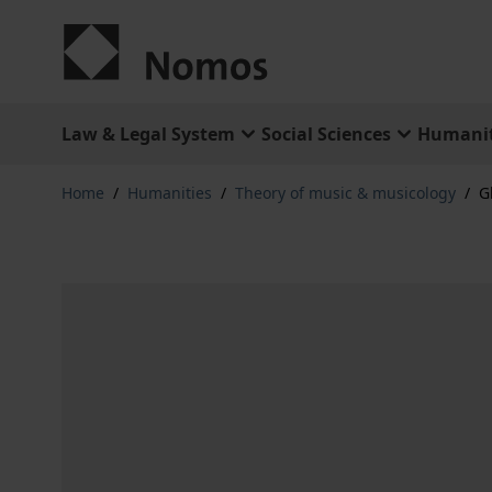
Skip to Content
Law & Legal System
Social Sciences
Humanit
Home
/
Humanities
/
Theory of music & musicology
/
G