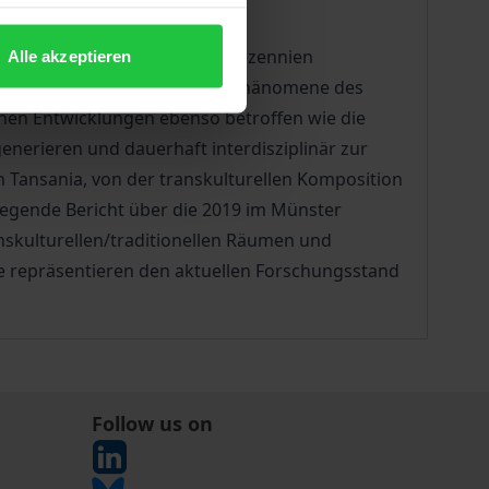
e haben seit mindestens drei Dezennien
Alle akzeptieren
chen Handelns sichtbar sind. Phänomene des
chen Entwicklungen ebenso betroffen wie die
nerieren und dauerhaft interdisziplinär zur
n Tansania, von der transkulturellen Komposition
egende Bericht über die 2019 im Münster
nskulturellen/traditionellen Räumen und
äge repräsentieren den aktuellen Forschungsstand
Follow us on