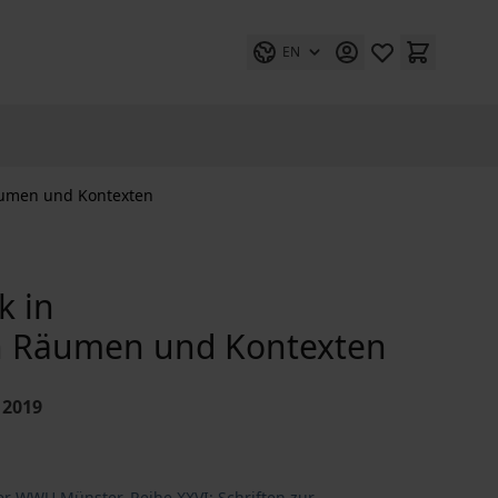
EN
 Räumen und Kontexten
k in
len Räumen und Kontexten
 2019
er WWU Münster, Reihe XXVI: Schriften zur