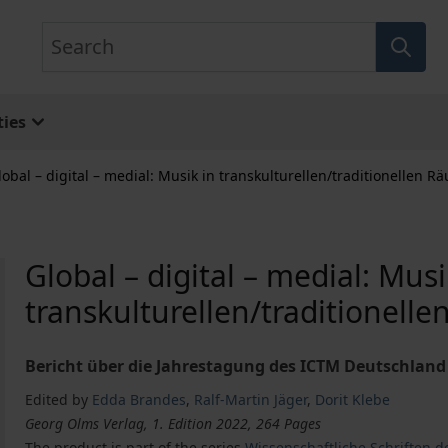
Search
ies
lobal – digital – medial: Musik in transkulturellen/traditionellen
Global – digital – medial: Musi
transkulturellen/traditionel
Bericht über die Jahrestagung des ICTM Deutschland
Edited by
Edda Brandes
,
Ralf-Martin Jäger
,
Dorit Klebe
Georg Olms Verlag, 1. Edition 2022, 264 Pages
The product is part of the series
Wissenschaftliche Schriften d