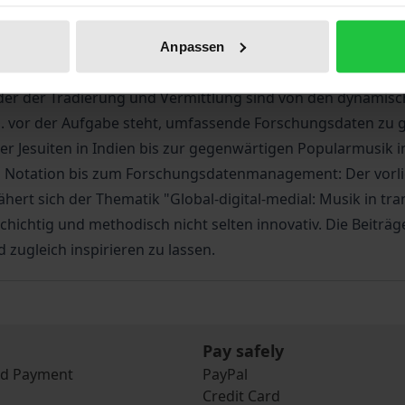
ung wirken substanziell auf Menschen und ihre Kulturen. Si
Anpassen
est beschleunigt, die in nahezu allen Bereichen menschli
 oder der Tradierung und Vermittlung sind von den dynamis
. vor der Aufgabe steht, umfassende Forschungsdaten zu ge
er Jesuiten in Indien bis zur gegenwärtigen Popularmusik i
n Notation bis zum Forschungsdatenmanagement: Der vorli
rt sich der Thematik "Global-digital-medial: Musik in tra
lschichtig und methodisch nicht selten innovativ. Die Beitr
 zugleich inspirieren zu lassen.
Pay safely
nd Payment
PayPal
Credit Card