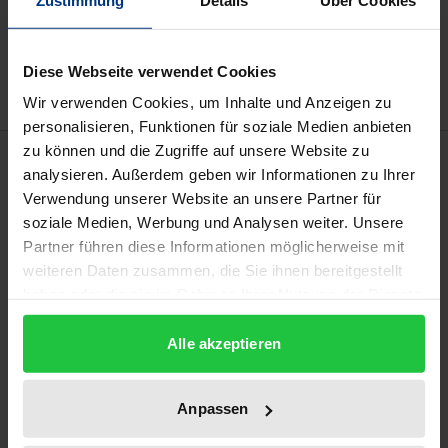
Add to Wish List
Delivery cost notice
Diese Webseite verwendet Cookies
Wir verwenden Cookies, um Inhalte und Anzeigen zu
personalisieren, Funktionen für soziale Medien anbieten
zu können und die Zugriffe auf unsere Website zu
Description
analysieren. Außerdem geben wir Informationen zu Ihrer
Verwendung unserer Website an unsere Partner für
Die EU hat im letzten Jahrzehnt ihren
soziale Medien, Werbung und Analysen weiter. Unsere
außenpolitischen Handlungsrahmen und das
Partner führen diese Informationen möglicherweise mit
weiteren Daten zusammen, die Sie ihnen bereitgestellt
zugehörige Instrumentarium erheblich erweitert.
haben oder die sie im Rahmen Ihrer Nutzung der Dienste
Das schlägt sich heute in einem vielfältigen
gesammelt haben.
Netzwerk von interregionalen Beziehungen und
Alle akzeptieren
„strategischen Partnerschaften“ zu wichtigen
Weltregionen und Drittstaaten nieder.
Anpassen
Im vorliegenden Band untersuchen zwölf
ausgewiesene Experten, wie die Union ihre