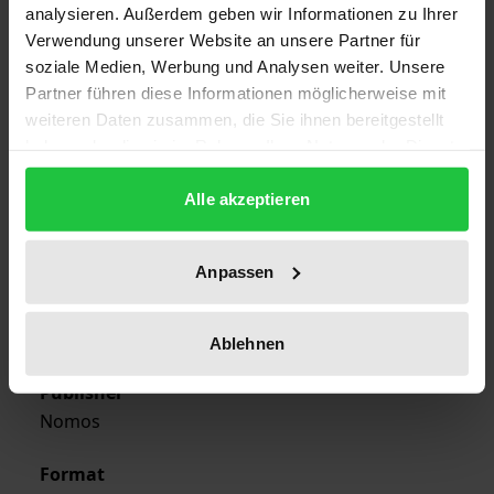
analysieren. Außerdem geben wir Informationen zu Ihrer
Verwendung unserer Website an unsere Partner für
Edition
soziale Medien, Werbung und Analysen weiter. Unsere
Partner führen diese Informationen möglicherweise mit
1
weiteren Daten zusammen, die Sie ihnen bereitgestellt
haben oder die sie im Rahmen Ihrer Nutzung der Dienste
ISBN
gesammelt haben.
978-3-7890-1011-8
Alle akzeptieren
Publication Date
Nov 7, 1984
Anpassen
Year of Publication
1984
Ablehnen
Publisher
Nomos
Format