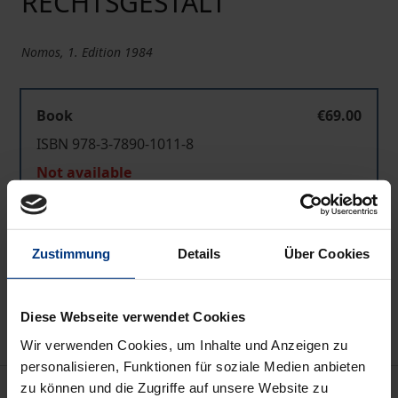
RECHTSGESTALT
Nomos, 1. Edition 1984
Book
€69.00
ISBN 978-3-7890-1011-8
Not available
Add to Cart
Zustimmung
Details
Über Cookies
Add to Wish List
Delivery cost notice
Diese Webseite verwendet Cookies
Wir verwenden Cookies, um Inhalte und Anzeigen zu
personalisieren, Funktionen für soziale Medien anbieten
Bibliographical data
zu können und die Zugriffe auf unsere Website zu