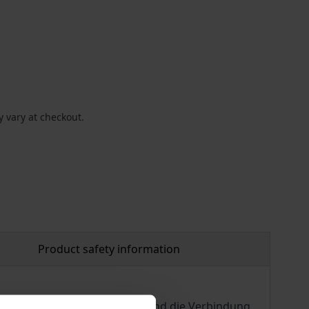
 vary at checkout.
Product safety information
t das mathematische Lernen und die Verbindung