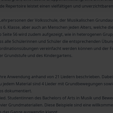
 Repertoire leistet einen vielfältigen und unverzichtbar
n Lehrpersonen der Volksschule, der Musikalischen Grundau
is 6. Klasse, aber auch an Menschen jeden Alters, welche d
 Seite 56 wird zudem aufgezeigt, wie in heterogenen Gr
dass alle Schülerinnen und Schüler die entsprechenden Üb
 Koordinationsübungen vereinfacht werden können und der
 der Grundstufe und des Kindergartens.
d ihre Anwendung anhand von 21 Liedern beschrieben. Dabe
 Zu jedem Material sind 4 Lieder mit Grundbewegungen sowie
s dokumentiert.
 Lied. Studentinnen des Bachelors of Arts in Musik und Be
vier Grundmaterialien. Diese Beispiele sind eine willkomm
is das Ganze auswendig klappt.