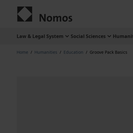
Skip to Content
Law & Legal System
Social Sciences
Humanit
Home
/
Humanities
/
Education
/
Groove Pack Basics