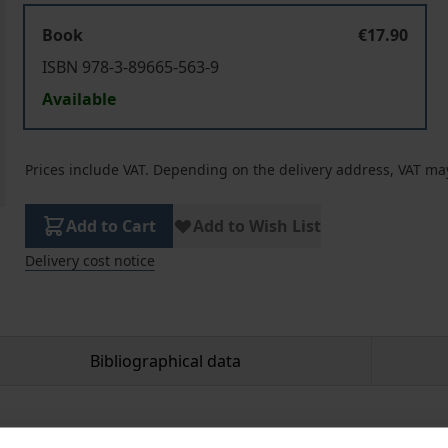
Book
€17.90
ISBN 978-3-89665-563-9
Available
Prices include VAT. Depending on the delivery address, VAT may
Add to Cart
Add to Wish List
Delivery cost notice
Bibliographical data
 das Lernen überhaupt. Rhythmisches Arbeiten unterstütz