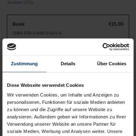
Studien (ITS)
Groups, Ideologies and Discourses: Glimpses of the Tur
Book
€35.00
ISBN 978-3-89913-621-0
Available
Groups, Ideologies and Discourses: Glimpses of the Tur
eBook
€0.00
Zustimmung
Details
Über Cookies
ISBN 978-3-95650-687-1
Available
Diese Webseite verwendet Cookies
Wir verwenden Cookies, um Inhalte und Anzeigen zu
Prices include VAT. Depending on the delivery address, VAT
personalisieren, Funktionen für soziale Medien anbieten
may vary at checkout.
zu können und die Zugriffe auf unsere Website zu
analysieren. Außerdem geben wir Informationen zu Ihrer
Verwendung unserer Website an unsere Partner für
Add to Cart
soziale Medien, Werbung und Analysen weiter. Unsere
Add to Wish List