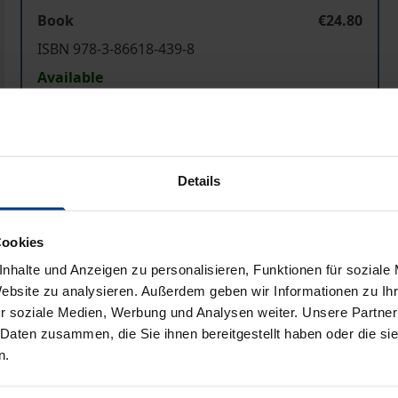
Book
€24.80
ISBN 978-3-86618-439-8
Available
Prices include VAT. Depending on the delivery address, VAT may
Details
Add to Cart
Add to Wish List
Delivery cost notice
Cookies
nhalte und Anzeigen zu personalisieren, Funktionen für soziale
Website zu analysieren. Außerdem geben wir Informationen zu I
Bibliographical data
r soziale Medien, Werbung und Analysen weiter. Unsere Partner
 Daten zusammen, die Sie ihnen bereitgestellt haben oder die s
n.
eichnet sich durch eine Abfolge sensibler bzw. kritisch