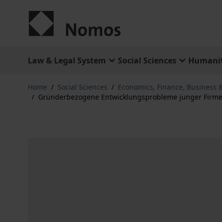
Skip to Content
Law & Legal System
Social Sciences
Humanit
Home
/
Social Sciences
/
Economics, Finance, Business
/
Gründerbezogene Entwicklungsprobleme junger Firme