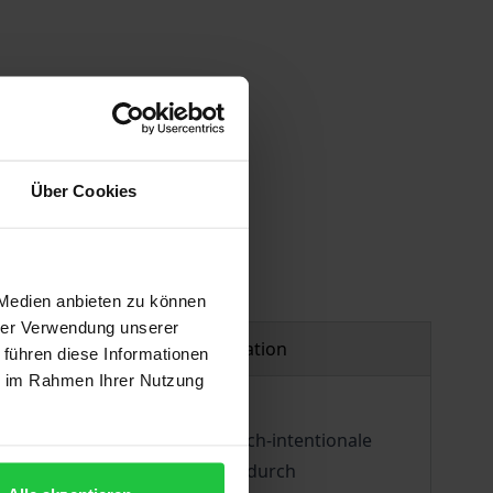
 vary at checkout.
Über Cookies
 Medien anbieten zu können
hrer Verwendung unserer
Product safety information
 führen diese Informationen
ie im Rahmen Ihrer Nutzung
eist wird damit der systematisch-intentionale
lung verstanden, der sowohl durch