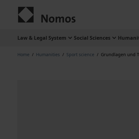
Skip to Content
Law & Legal System
Social Sciences
Humanit
Home
/
Humanities
/
Sport science
/
Grundlagen und T