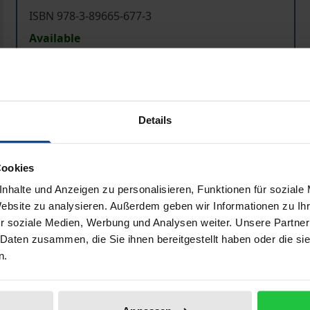
ISBN 978-3-89665-677-3
Available
Prices include VAT. Depending on the delivery address, VAT may
Details
Add to Cart
Add to Wish List
Delivery cost notice
Cookies
nhalte und Anzeigen zu personalisieren, Funktionen für soziale
Website zu analysieren. Außerdem geben wir Informationen zu I
Bibliographical data
r soziale Medien, Werbung und Analysen weiter. Unsere Partner
 Daten zusammen, die Sie ihnen bereitgestellt haben oder die s
n.
tlerweile in der sportpädagogischen Diskussion etabliert. M
 des Schulsports im Rahmen der allgemeinen Schulentwick