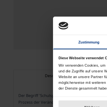
Zustimmung
Diese Webseite verwendet 
Wir verwenden Cookies, um I
und die Zugriffe auf unsere 
Description
Website an unsere Partner fü
möglicherweise mit weiteren
der Dienste gesammelt habe
Der Begriff 'Schulsportentwicklung' hat sich mit
Prozess der Veränderung und Weiterentwicklung