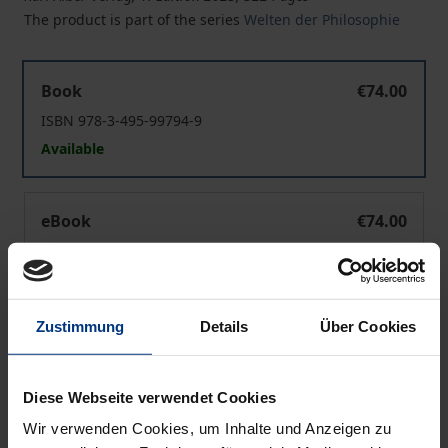
The product is part of the series
Welten der Philosophie
Grundlegung einer mystischen Anthropologie
Book
€74.00
ISBN 978-3-495-99794-9
Available
Grundlegung einer mystischen Anthropologie
eBook
€74.00
ISBN 978-3-495-99795-6
Available
Zustimmung
Details
Über Cookies
Prices include VAT. Depending on the delivery address, VAT
may vary at checkout.
Diese Webseite verwendet Cookies
Add to Cart
Wir verwenden Cookies, um Inhalte und Anzeigen zu