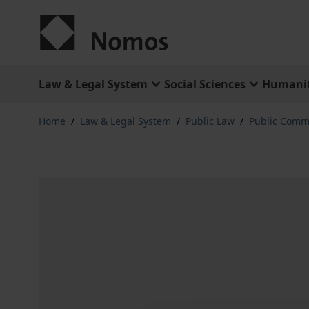
Skip to Content
Law & Legal System
Social Sciences
Humanit
Home
/
Law & Legal System
/
Public Law
/
Public Comm