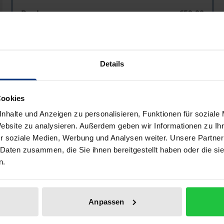
Book
€59.00
ISBN 978-3-8329-0794-5
Not available
Details
Add to Cart
Add to Wish List
Cookies
Delivery cost notice
nhalte und Anzeigen zu personalisieren, Funktionen für soziale
Website zu analysieren. Außerdem geben wir Informationen zu I
r soziale Medien, Werbung und Analysen weiter. Unsere Partner
 Daten zusammen, die Sie ihnen bereitgestellt haben oder die s
Bibliographical data
n.
sser als eine der wertvollsten natürlichen Ressourcen erhe
Anpassen
der Flächenversiegelung. Der Autor geht deshalb der Frage