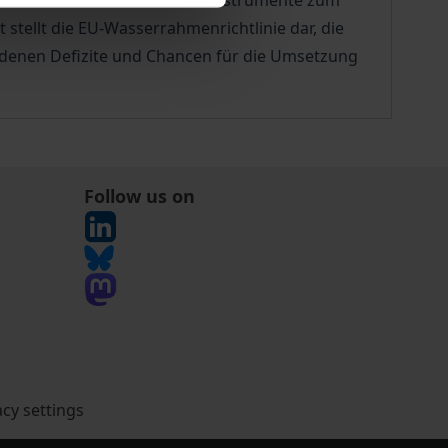
onst vielfach unbeachteten Instrumente zum
tellt die EU-Wasserrahmenrichtlinie dar, die
handenen Defizite und Chancen für die Umsetzung
Follow us on
acy settings