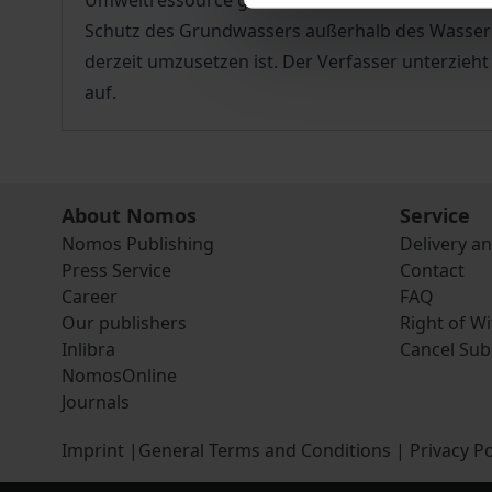
Umweltressource gewährleistet wird. Neben dem
Schutz des Grundwassers außerhalb des Wasserrec
derzeit umzusetzen ist. Der Verfasser unterzieht
auf.
About Nomos
Service
Nomos Publishing
Delivery a
Press Service
Contact
Career
FAQ
Our publishers
Right of W
Inlibra
Cancel Sub
NomosOnline
Journals
Imprint
|
General Terms and Conditions
|
Privacy Po