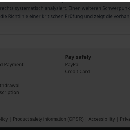
 wasserrechtlichen Schutzsystem werden dabei auch die s
hts systematisch analysiert. Einen weiteren Schwerpunkt s
 die Richtlinie einer kritischen Prüfung und zeigt die vor
Pay safely
nd Payment
PayPal
Credit Card
ithdrawal
scription
licy
|
|
Accessibility
|
Priv
Product safety information (GPSR)