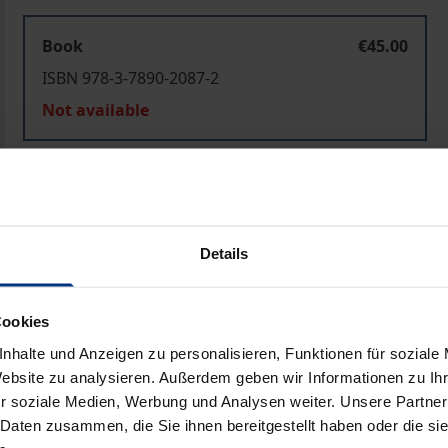
Book
€45.00
ISBN 978-3-7890-2087-2
Not available
Add to Cart
Add to Wish List
Delivery cost notice
Details
Cookies
Prod
nhalte und Anzeigen zu personalisieren, Funktionen für soziale
Website zu analysieren. Außerdem geben wir Informationen zu I
r soziale Medien, Werbung und Analysen weiter. Unsere Partner
 Daten zusammen, die Sie ihnen bereitgestellt haben oder die s