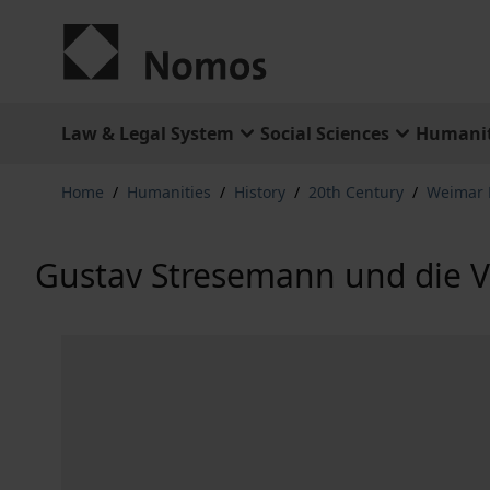
Skip to Content
Law & Legal System
Social Sciences
Humanit
Home
/
Humanities
/
History
/
20th Century
/
Weimar 
Gustav Stresemann und die V