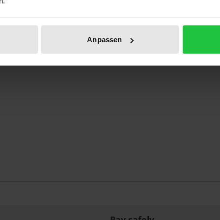
n.
flechtung und Revisionspolitik 1907-1929
Anpassen
Pay safely