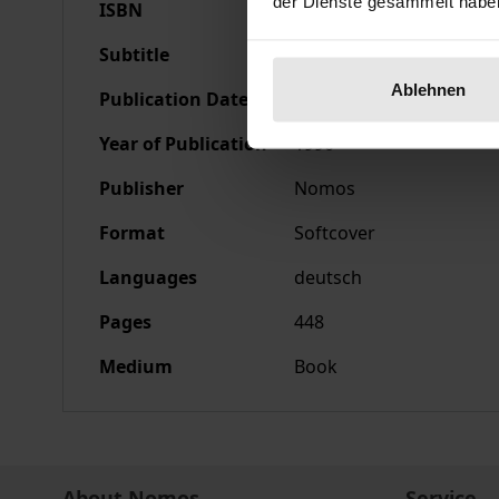
der Dienste gesammelt habe
ISBN
978-3-7890-2087-2
Subtitle
Weltwirtschaftliche Ver
Ablehnen
Publication Date
Jul 25, 1990
Year of Publication
1990
Publisher
Nomos
Format
Softcover
Languages
deutsch
Pages
448
Medium
Book
About Nomos
Service