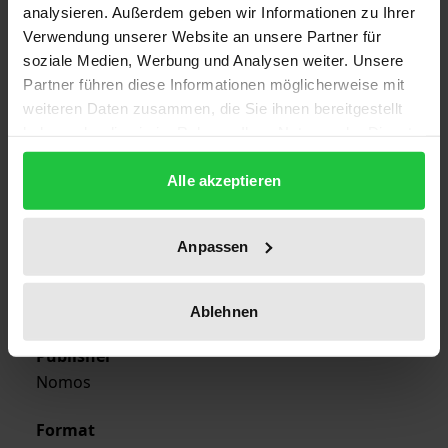
analysieren. Außerdem geben wir Informationen zu Ihrer
Verwendung unserer Website an unsere Partner für
Edition
soziale Medien, Werbung und Analysen weiter. Unsere
Partner führen diese Informationen möglicherweise mit
1
weiteren Daten zusammen, die Sie ihnen bereitgestellt
haben oder die sie im Rahmen Ihrer Nutzung der Dienste
ISBN
gesammelt haben.
978-3-7890-9078-3
Alle akzeptieren
Publication Date
Nov 1, 1990
Anpassen
Year of Publication
1990
Ablehnen
Publisher
Nomos
Format