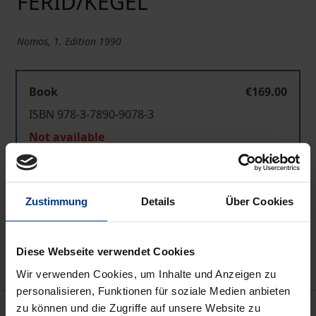
FERID/KEGEL
Nomos, 1. Edition 1990
Book
€169.00
ISBN 978-3-7890-9078-3
Not available
Add to Cart
Zustimmung
Details
Über Cookies
Add to Wish List
Delivery cost notice
Diese Webseite verwendet Cookies
Wir verwenden Cookies, um Inhalte und Anzeigen zu
personalisieren, Funktionen für soziale Medien anbieten
Bibliographical data
zu können und die Zugriffe auf unsere Website zu