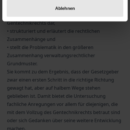
Die Arbeit
Ablehnen
• stellt die maßgeblichen Vorschriften des
Gentechnikrechts dar,
• strukturiert und erläutert die rechtlichen
Zusammenhänge und
• stellt die Problematik in den größeren
Zusammenhang verwaltungsrechtlicher
Grundmuster.
Sie kommt zu dem Ergebnis, dass der Gesetzgeber
zwar einen ersten Schritt in die richtige Richtung
gewagt hat, aber auf halbem Wege stehen
geblieben ist. Damit bietet die Untersuchung
fachliche Anregungen vor allem für diejenigen, die
mit dem Vollzug des Gentechnikrechts betraut sind
oder sich Gedanken über seine weitere Entwicklung
machen.