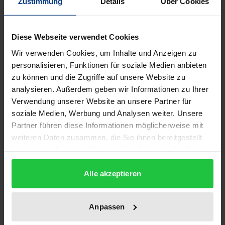
Zustimmung
Details
Über Cookies
Description
Diese Webseite verwendet Cookies
Die Nutzung gentechnisch veränderter Erzeugnisse
hat weltweit zugenommen. Da Pflanzen in einem
Wir verwenden Cookies, um Inhalte und Anzeigen zu
personalisieren, Funktionen für soziale Medien anbieten
offenen Ökosystem angebaut werden und zudem
zu können und die Zugriffe auf unsere Website zu
die Produktionsprozesse immer komplexer werden,
analysieren. Außerdem geben wir Informationen zu Ihrer
sind in den letzten Jahren gentechnisch veränderte
Verwendung unserer Website an unsere Partner für
Bestandteile auch in gentechnikfrei erzeugten
soziale Medien, Werbung und Analysen weiter. Unsere
Produkten nachgewiesen worden. Dies führt vor
Partner führen diese Informationen möglicherweise mit
allem dann zu Konflikten, wenn die gentechnisch
weiteren Daten zusammen, die Sie ihnen bereitgestellt
haben oder die sie im Rahmen Ihrer Nutzung der Dienste
veränderten Bestandteile die europäischen
gesammelt haben.
Marktzugangsvoraussetzungen nicht erfüllen, weil
Alle akzeptieren
sie aus dem nicht europäischen Ausland oder aus
Freilandversuchen stammen. Trotz erster
Anpassen
Reaktionen des Gesetzgebers ist der politische
Diskurs noch nicht beendet.