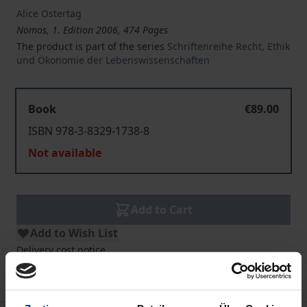
Alice Ostertag
Nomos, 1. Edition 2006, 474 Pages
The product is part of the series
Schriftenreihe Recht, Ethik
und Ökonomie der Lebenswissenschaften
Book
€89.00
ISBN 978-3-8329-1738-8
Not available
Add to Cart
Add to Wish List
Delivery cost notice