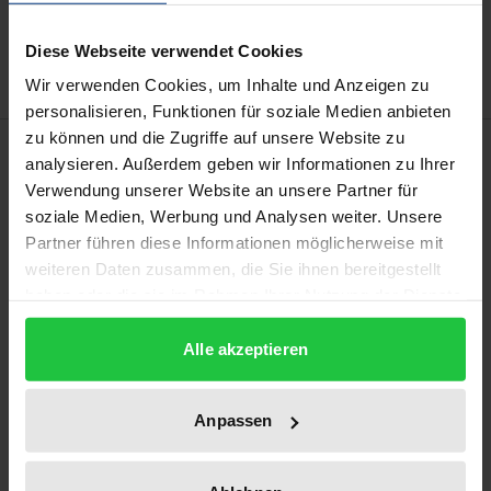
Add to Wish List
Delivery cost notice
Diese Webseite verwendet Cookies
Wir verwenden Cookies, um Inhalte und Anzeigen zu
personalisieren, Funktionen für soziale Medien anbieten
zu können und die Zugriffe auf unsere Website zu
Description
analysieren. Außerdem geben wir Informationen zu Ihrer
Verwendung unserer Website an unsere Partner für
2013 fand eine Tagung zu Ehren des vor hundert
soziale Medien, Werbung und Analysen weiter. Unsere
Jahren geborenen Münsteraner Indologen Paul
Partner führen diese Informationen möglicherweise mit
weiteren Daten zusammen, die Sie ihnen bereitgestellt
Hacker (1913-1979) in der Universitäts- und
haben oder die sie im Rahmen Ihrer Nutzung der Dienste
Landesbibliothek Münster (ULB) statt. Das breite
gesammelt haben.
Themenspektrum von der Indologie über die
Alle akzeptieren
Philologie bis zur Theologie machen wir mit dem
vorliegenden Buch der interessierten Leserschaft
Anpassen
zugänglich: Reinhard Feldmann beleuchtet das Opus
der Handschriftenabteilung der ULB mit dem
Nachlass Hackers, Ursula Hacker-Klom berichtet