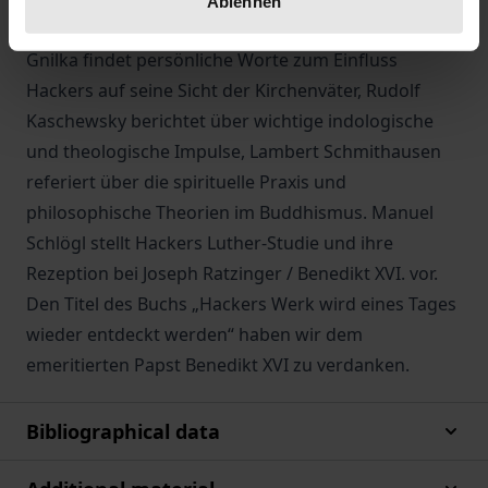
Ablehnen
vom facettenreichen Leben ihres Vaters, Christian
Gnilka findet persönliche Worte zum Einfluss
Hackers auf seine Sicht der Kirchenväter, Rudolf
Kaschewsky berichtet über wichtige indologische
und theologische Impulse, Lambert Schmithausen
referiert über die spirituelle Praxis und
philosophische Theorien im Buddhismus. Manuel
Schlögl stellt Hackers Luther-Studie und ihre
Rezeption bei Joseph Ratzinger / Benedikt XVI. vor.
Den Titel des Buchs „Hackers Werk wird eines Tages
wieder entdeckt werden“ haben wir dem
emeritierten Papst Benedikt XVI zu verdanken.
Bibliographical data