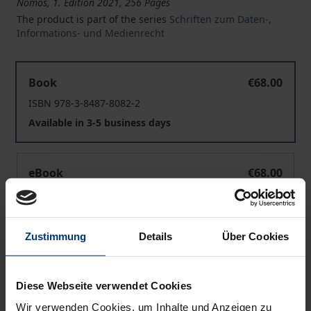
Nomos, 1. Edition 2021, 256 Pages
The product is part of the series
Schriften zum Daten-,
Informations- und Medienrecht
Haftungskonzepte für autonomes Fahren – „ePerson“ 
Book
€68.00
ISBN 978-3-8487-8082-2
Available in 3-5 business days
Haftungskonzepte für autonomes Fahren – „ePerson“ 
eBook
€68.00
ISBN 978-3-7489-2500-2
Available
Zustimmung
Details
Über Cookies
Prices include VAT. Depending on the delivery address, VAT
may vary at checkout.
Diese Webseite verwendet Cookies
Wir verwenden Cookies, um Inhalte und Anzeigen zu