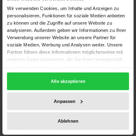
Vollzugsdefizit im öffentlich-rechtlichen
Wir verwenden Cookies, um Inhalte und Anzeigen zu
Umweltschutz versucht, durch eine Stärkung
personalisieren, Funktionen für soziale Medien anbieten
individueller Rechte die Natur effektiver zu schützen.
zu können und die Zugriffe auf unsere Website zu
Ausdruck hiervon ist insbesondere das
analysieren. Außerdem geben wir Informationen zu Ihrer
Umwelthaftungsgesetz.
Verwendung unserer Website an unsere Partner für
Der Verfasser analysiert zunächst, welche
soziale Medien, Werbung und Analysen weiter. Unsere
Partner führen diese Informationen möglicherweise mit
Veränderungen der Natur anhand welcher Kriterien
weiteren Daten zusammen, die Sie ihnen bereitgestellt
als ökologischer Schaden bewertet werden können.
haben oder die sie im Rahmen Ihrer Nutzung der Dienste
Anschließend wird die Schnittmenge zwischen
gesammelt haben.
ökologischen und rechtlich individualisierbaren
Alle akzeptieren
Schäden herausgearbeitet. Die Bewertung
ökologischer Schäden wird unter Berücksichtigung
Anpassen
ökologischer, ökonomischer und ethischer Aspekte
untersucht.
Die Arbeit ist insbesondere von rechtspolitischer
Ablehnen
Bedeutung. Sie zeigt die Grenzen der