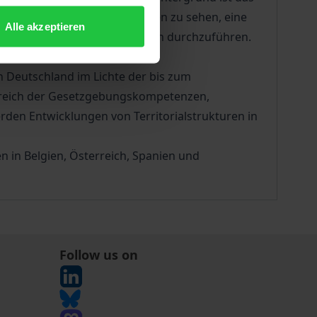
deralismus-Forschung Tübingen zu sehen, eine
Alle akzeptieren
gewählten europäischen Staaten durchzuführen.
 Deutschland im Lichte der bis zum
Bereich der Gesetzgebungskompetenzen,
rden Entwicklungen von Territorialstrukturen in
in Belgien, Österreich, Spanien und
Follow us on