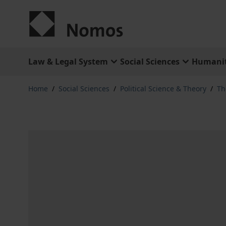
Skip to Content
Law & Legal System
Social Sciences
Humanit
Home
/
Social Sciences
/
Political Science & Theory
/
Th