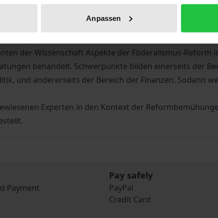
rtelsmann-Stiftung und des Europäischen Zentrums für Fö
Anpassen
öderalismus, Dezentralisierung und Regionalismus in aus
em Tagungsband vor.
nten der Wissenschaft Aspekte der Föderalismus-Reform in
atungen behandelt. Schwerpunkte bilden einerseits der 
itik, und andererseits der Bereich der Finanzen. Sodann we
ewiesenen Experten in den Kontext der Reformbemühungen 
stellt.
Pay safely
nd Payment
PayPal
Credit Card