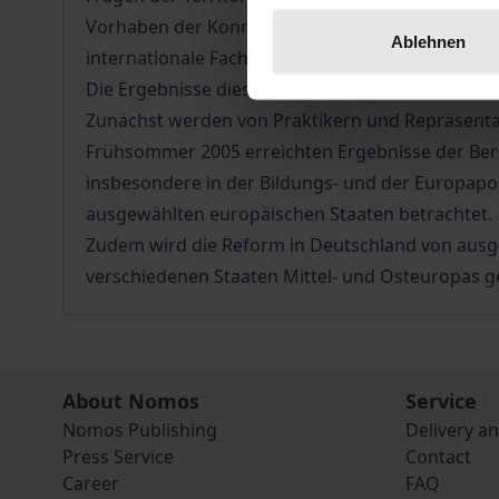
Vorhaben der Konrad-Adenauer-Stiftung, der Be
Ablehnen
internationale Fachkonferenz zu Aspekten von F
Die Ergebnisse dieser Tagung liegen nun in ein
Zunächst werden von Praktikern und Repräsenta
Frühsommer 2005 erreichten Ergebnisse der Ber
insbesondere in der Bildungs- und der Europapol
ausgewählten europäischen Staaten betrachtet.
Zudem wird die Reform in Deutschland von ausg
verschiedenen Staaten Mittel- und Osteuropas ge
About Nomos
Service
Nomos Publishing
Delivery a
Press Service
Contact
Career
FAQ