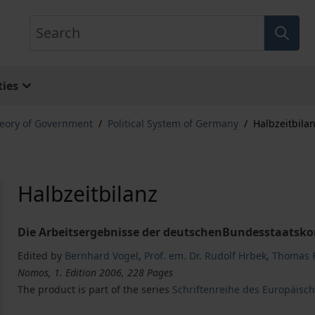
Search
ies
eory of Government
/
Political System of Germany
/
Halbzeitbila
Halbzeitbilanz
Die Arbeitsergebnisse der deutschenBundesstaatsk
Edited by
Bernhard Vogel
,
Prof. em. Dr. Rudolf Hrbek
,
Thomas F
Nomos, 1. Edition 2006, 228 Pages
The product is part of the series
Schriftenreihe des Europäisc