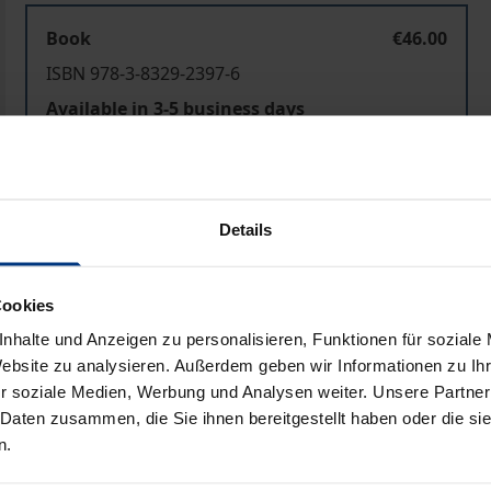
Book
€46.00
ISBN 978-3-8329-2397-6
Available in 3-5 business days
Prices include VAT. Depending on the delivery address, VAT may
Details
Add to Cart
Add to Wish List
Delivery cost notice
Cookies
nhalte und Anzeigen zu personalisieren, Funktionen für soziale
Website zu analysieren. Außerdem geben wir Informationen zu I
r soziale Medien, Werbung und Analysen weiter. Unsere Partner
Bibliographical data
 Daten zusammen, die Sie ihnen bereitgestellt haben oder die s
n.
ten rangieren seit Jahren auf der politischen Agenda an pro