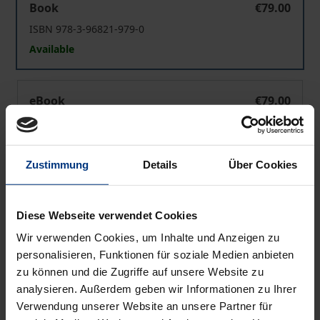
Book
€79.00
ISBN 978-3-96821-979-0
Available
›Haltung‹ und Realismus
eBook
€79.00
ISBN 978-3-96821-980-6
Available
Zustimmung
Details
Über Cookies
Prices include VAT. Depending on the delivery address, VAT
may vary at checkout.
Diese Webseite verwendet Cookies
Wir verwenden Cookies, um Inhalte und Anzeigen zu
Add to Cart
personalisieren, Funktionen für soziale Medien anbieten
Add to Wish List
zu können und die Zugriffe auf unsere Website zu
Delivery cost notice
analysieren. Außerdem geben wir Informationen zu Ihrer
Verwendung unserer Website an unsere Partner für