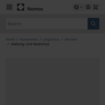
Skip to Content
Search
Home
/
Humanities
/
Linguistics
/
German
/
›Haltung‹ und Realismus