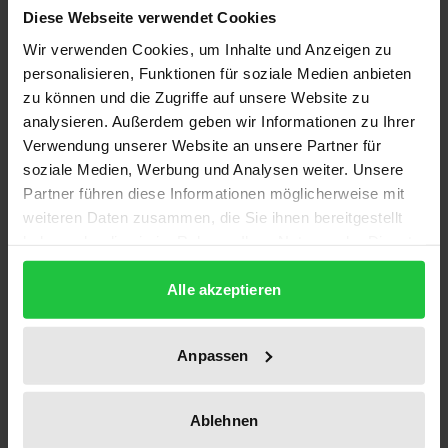
Diese Webseite verwendet Cookies
Erweiterung der NATO bildet den Ausgangspunkt
und zugleich den analytischen Rahmen für das nach
Wir verwenden Cookies, um Inhalte und Anzeigen zu
personalisieren, Funktionen für soziale Medien anbieten
1995 jetzt zum zweiten Mal vorgelegte Handbuch
zu können und die Zugriffe auf unsere Website zu
Sicherheit.
analysieren. Außerdem geben wir Informationen zu Ihrer
Dokumentiert werden die aktuellen militär-,
Verwendung unserer Website an unsere Partner für
rüstungs- und sicherheitspolitischen Entwicklungen
soziale Medien, Werbung und Analysen weiter. Unsere
sowie die amtlichen Konzeptionen und der
Partner führen diese Informationen möglicherweise mit
sicherheitspolitische Diskurs vor allem in den
weiteren Daten zusammen, die Sie ihnen bereitgestellt
haben oder die sie im Rahmen Ihrer Nutzung der Dienste
Staaten Mitteleuropas. Unter Berücksichtigung des
gesammelt haben.
NATO-Engagements werden daneben die jüngsten
Alle akzeptieren
militärpolitischen Entwicklungen in den
Nachfolgestaaten des früheren Jugoslawien
Anpassen
behandelt.
Der Leser erhält so Zugang zu den wichtigsten
Daten und Informationen, insbesondere auch zu
Ablehnen
authentischen Quellen, die der