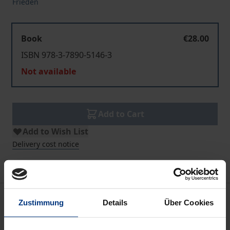
Frieden
Book
€28.00
ISBN 978-3-7890-5146-3
Not available
Add to Cart
Add to Wish List
Delivery cost notice
Description
Zustimmung
Details
Über Cookies
Die im September 1997 in Madrid beschlossene