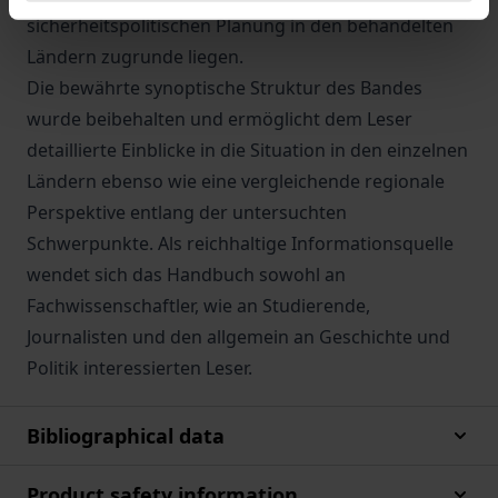
sicherheitspolitischen Planung in den behandelten
Ländern zugrunde liegen.
Die bewährte synoptische Struktur des Bandes
wurde beibehalten und ermöglicht dem Leser
detaillierte Einblicke in die Situation in den einzelnen
Ländern ebenso wie eine vergleichende regionale
Perspektive entlang der untersuchten
Schwerpunkte. Als reichhaltige Informationsquelle
wendet sich das Handbuch sowohl an
Fachwissenschaftler, wie an Studierende,
Journalisten und den allgemein an Geschichte und
Politik interessierten Leser.
Bibliographical data
Product safety information